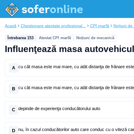
Acasă
Chestionare atestate profesional...
CPI marfă
Noțiuni de
Întrebarea 153
Atestat CPI marfă
Noțiuni de mecanică
Influenţează masa autovehicul
cu cât masa este mai mare, cu atât distanţa de frânare es
A
cu cât masa este mai mare, cu atât distanţa de frânare este
B
depinde de experienţa conducătorului auto
C
nu, în cazul conducătorilor auto care conduc cu o viteză care
D