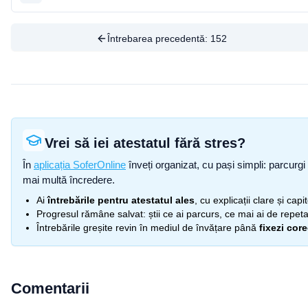
Întrebarea precedentă:
152
Vrei să iei atestatul fără stres?
În
aplicația SoferOnline
înveți organizat, cu pași simpli: parcurgi 
mai multă încredere.
Ai
întrebările pentru atestatul ales
, cu explicații clare și cap
Progresul rămâne salvat: știi ce ai parcurs, ce mai ai de repetat
Întrebările greșite revin în mediul de învățare până
fixezi cor
Comentarii