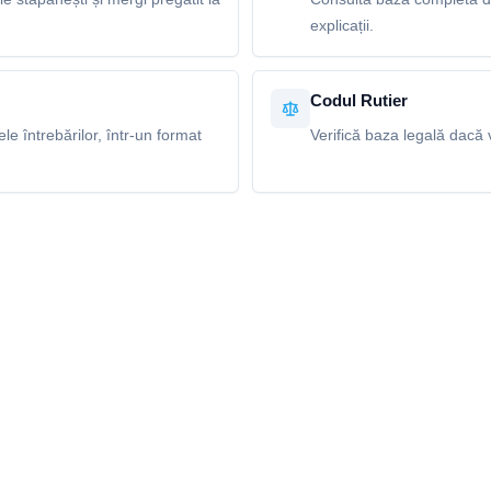
explicații.
Codul Rutier
e întrebărilor, într-un format
Verifică baza legală dacă v