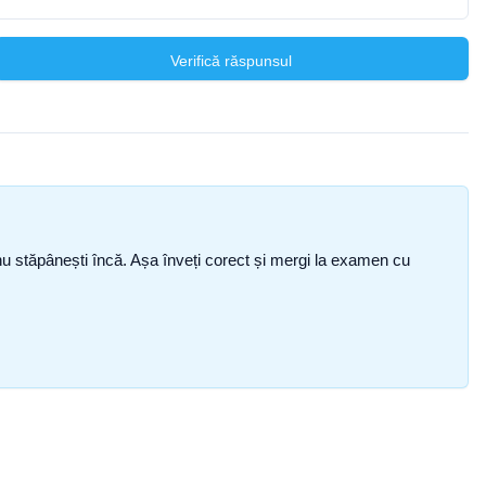
Verifică răspunsul
ce nu stăpânești încă. Așa înveți corect și mergi la examen cu