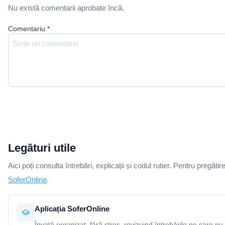
Nu există comentarii aprobate încă.
Comentariu
*
Legături utile
Aici poți consulta întrebări, explicații și codul rutier. Pentru pregătir
SoferOnline
.
Aplicația SoferOnline
Învață organizat, fără stres, revizuind întrebările pe care nu 