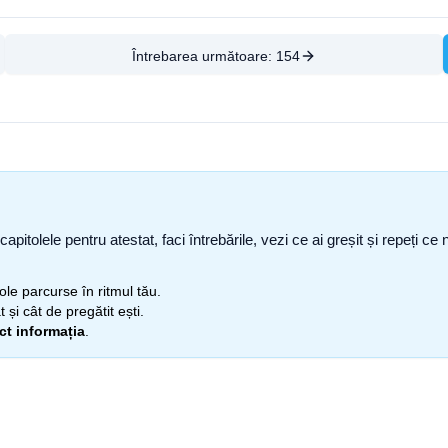
Întrebarea următoare:
154
capitolele pentru atestat, faci întrebările, vezi ce ai greșit și repeți 
itole parcurse în ritmul tău.
 și cât de pregătit ești.
ect informația
.