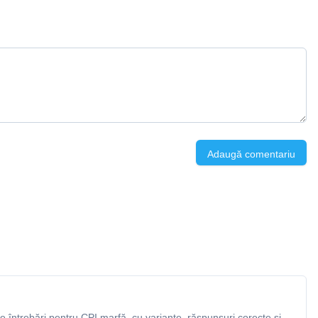
Adaugă comentariu
 întrebări pentru CPI marfă, cu variante, răspunsuri corecte și