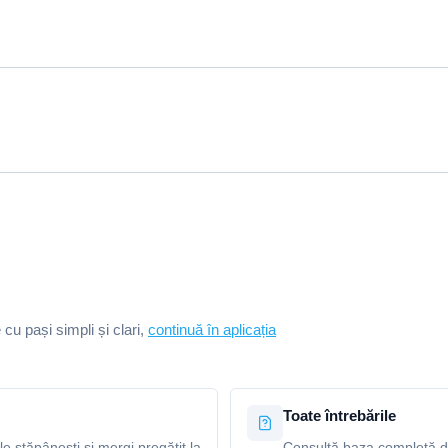
e cu pași simpli și clari,
continuă în aplicația
Toate întrebările
le stăpânești și mergi pregătit la
Consultă baza completă de