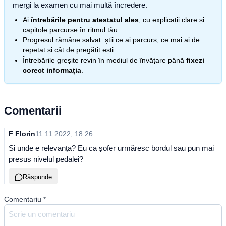
mergi la examen cu mai multă încredere.
Ai
întrebările pentru atestatul ales
, cu explicații clare și
capitole parcurse în ritmul tău.
Progresul rămâne salvat: știi ce ai parcurs, ce mai ai de
repetat și cât de pregătit ești.
Întrebările greșite revin în mediul de învățare până
fixezi
corect informația
.
Comentarii
F Florin
11.11.2022, 18:26
Si unde e relevanța? Eu ca șofer urmăresc bordul sau pun mai
presus nivelul pedalei?
Răspunde
Comentariu
*