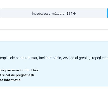
Întrebarea următoare:
184
capitolele pentru atestat, faci întrebările, vezi ce ai greșit și repeți 
itole parcurse în ritmul tău.
 și cât de pregătit ești.
ect informația
.