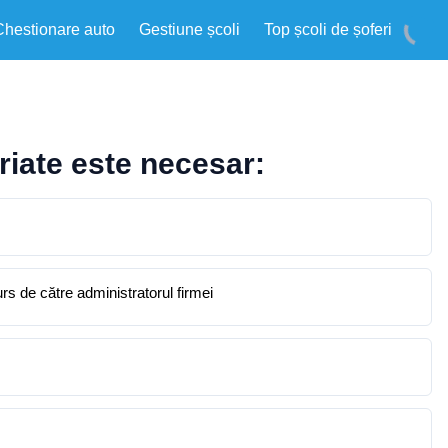
Chestionare auto
Gestiune școli
Top școli de șoferi
iriate este necesar:
urs de către administratorul firmei