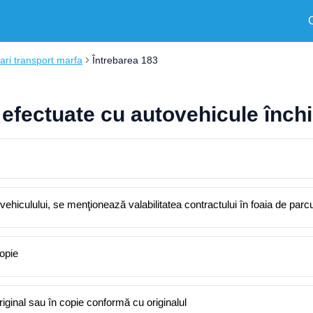
ri transport marfa
Întrebarea 183
e efectuate cu autovehicule înch
vehiculului, se menţionează valabilitatea contractului în foaia de parc
copie
original sau în copie conformă cu originalul