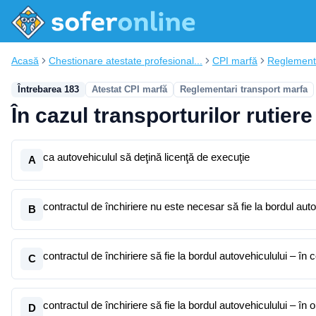
Acasă
Chestionare atestate profesional...
CPI marfă
Reglementa
Întrebarea 183
Atestat CPI marfă
Reglementari transport marfa
În cazul transporturilor rutier
ca autovehiculul să deţină licenţă de execuţie
A
contractul de închiriere nu este necesar să fie la bordul auto
B
contractul de închiriere să fie la bordul autovehiculului – în 
C
contractul de închiriere să fie la bordul autovehiculului – în 
D