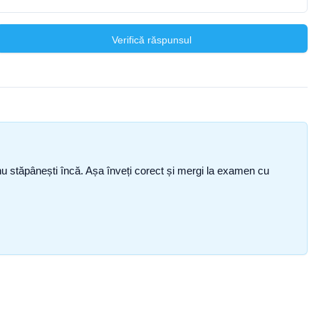
Verifică răspunsul
ce nu stăpânești încă. Așa înveți corect și mergi la examen cu