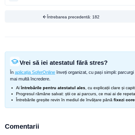
Întrebarea precedentă:
182
Vrei să iei atestatul fără stres?
În
aplicația SoferOnline
înveți organizat, cu pași simpli: parcurgi 
mai multă încredere.
Ai
întrebările pentru atestatul ales
, cu explicații clare și cap
Progresul rămâne salvat: știi ce ai parcurs, ce mai ai de repetat
Întrebările greșite revin în mediul de învățare până
fixezi cor
Comentarii