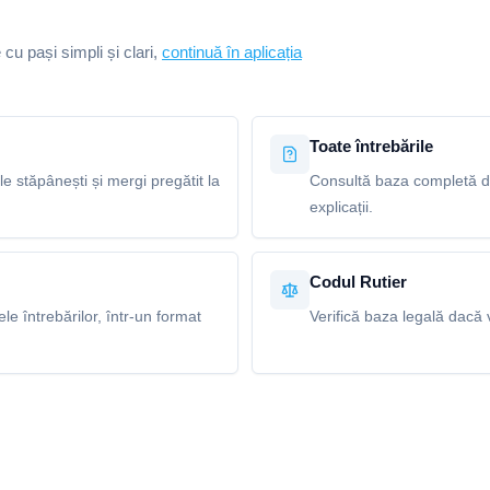
e cu pași simpli și clari,
continuă în aplicația
Toate întrebările
le stăpânești și mergi pregătit la
Consultă baza completă de
explicații.
Codul Rutier
e întrebărilor, într-un format
Verifică baza legală dacă v