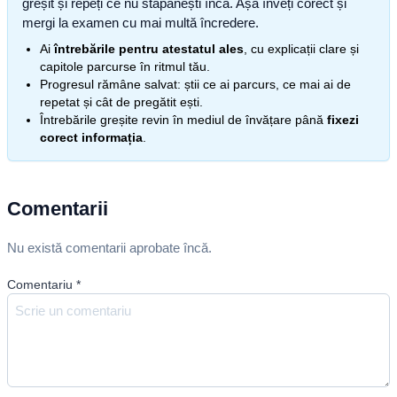
greșit și repeți ce nu stăpânești încă. Așa înveți corect și
mergi la examen cu mai multă încredere.
Ai
întrebările pentru atestatul ales
, cu explicații clare și
capitole parcurse în ritmul tău.
Progresul rămâne salvat: știi ce ai parcurs, ce mai ai de
repetat și cât de pregătit ești.
Întrebările greșite revin în mediul de învățare până
fixezi
corect informația
.
Comentarii
Nu există comentarii aprobate încă.
Comentariu
*