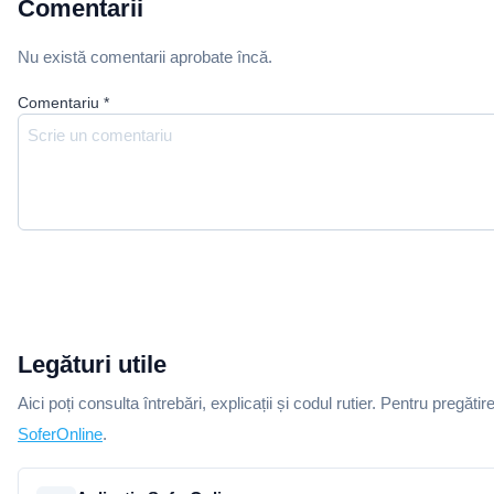
Comentarii
Nu există comentarii aprobate încă.
Comentariu
*
Legături utile
Aici poți consulta întrebări, explicații și codul rutier. Pentru pregătir
SoferOnline
.