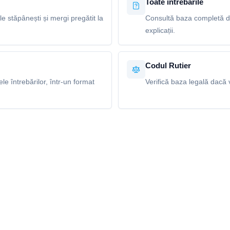
Toate întrebările
le stăpânești și mergi pregătit la
Consultă baza completă de
explicații.
Codul Rutier
e întrebărilor, într-un format
Verifică baza legală dacă v