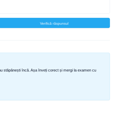
Verifică răspunsul
ce nu stăpânești încă. Așa înveți corect și mergi la examen cu