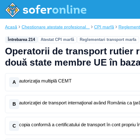
Acasă
Chestionare atestate profesional...
CPI marfă
Reglementa
Întrebarea 214
Atestat CPI marfă
Reglementari transport marfa
Operatorii de transport rutier
două state membre UE în baza
autorizaţia multiplă CEMT
A
autorizaţiei de transport internaţional având România ca ţară
B
copia conformă a certificatului de transport în cont propriu î
C