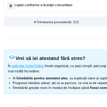
copiei conforme a licenţei comunitare
D
Întrebarea precedentă:
213
Vrei să iei atestatul fără stres?
În
aplicația SoferOnline
înveți organizat, cu pași simpli: parcurgi 
mai multă încredere.
Ai
întrebările pentru atestatul ales
, cu explicații clare și cap
Progresul rămâne salvat: știi ce ai parcurs, ce mai ai de repetat
Întrebările greșite revin în mediul de învățare până
fixezi cor