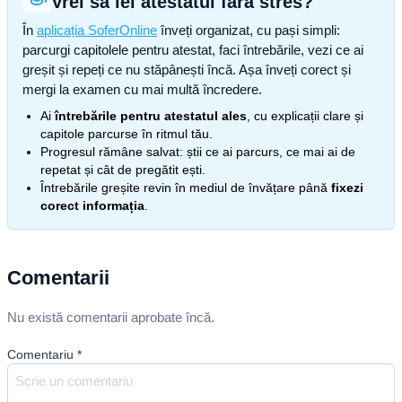
Vrei să iei atestatul fără stres?
În
aplicația SoferOnline
înveți organizat, cu pași simpli:
parcurgi capitolele pentru atestat, faci întrebările, vezi ce ai
greșit și repeți ce nu stăpânești încă. Așa înveți corect și
mergi la examen cu mai multă încredere.
Ai
întrebările pentru atestatul ales
, cu explicații clare și
capitole parcurse în ritmul tău.
Progresul rămâne salvat: știi ce ai parcurs, ce mai ai de
repetat și cât de pregătit ești.
Întrebările greșite revin în mediul de învățare până
fixezi
corect informația
.
Comentarii
Nu există comentarii aprobate încă.
Comentariu
*