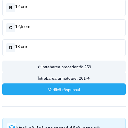
12 ore
B
12,5 ore
C
13 ore
D
Întrebarea precedentă:
259
Întrebarea următoare:
261
Verifică răspunsul