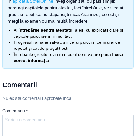
În
aplicația SoferOnline
înveți organizat, cu pași simpli:
parcurgi capitolele pentru atestat, faci întrebările, vezi ce ai
greșit și repeți ce nu stăpânești încă. Așa înveți corect și
mergi la examen cu mai multă încredere.
Ai
întrebările pentru atestatul ales
, cu explicații clare și
capitole parcurse în ritmul tău.
Progresul rămâne salvat: știi ce ai parcurs, ce mai ai de
repetat și cât de pregătit ești.
Întrebările greșite revin în mediul de învățare până
fixezi
corect informația
.
Comentarii
Nu există comentarii aprobate încă.
Comentariu
*