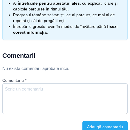
Ai
întrebările pentru atestatul ales
, cu explicații clare și
capitole parcurse în ritmul tău.
Progresul rămâne salvat: știi ce ai parcurs, ce mai ai de
repetat și cât de pregătit ești.
Întrebările greșite revin în mediul de învățare până
fixezi
corect informația
.
Comentarii
Nu există comentarii aprobate încă.
Comentariu
*
Adaugă comentariu