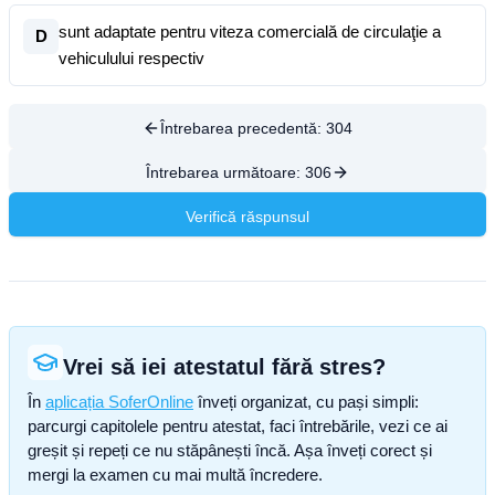
sunt adaptate pentru viteza comercială de circulaţie a
D
vehiculului respectiv
Întrebarea precedentă:
304
Întrebarea următoare:
306
Verifică răspunsul
Vrei să iei atestatul fără stres?
În
aplicația SoferOnline
înveți organizat, cu pași simpli:
parcurgi capitolele pentru atestat, faci întrebările, vezi ce ai
greșit și repeți ce nu stăpânești încă. Așa înveți corect și
mergi la examen cu mai multă încredere.