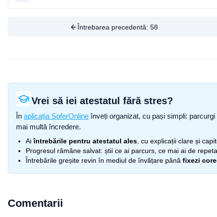
Întrebarea precedentă:
58
Vrei să iei atestatul fără stres?
În
aplicația SoferOnline
înveți organizat, cu pași simpli: parcurgi 
mai multă încredere.
Ai
întrebările pentru atestatul ales
, cu explicații clare și cap
Progresul rămâne salvat: știi ce ai parcurs, ce mai ai de repetat
Întrebările greșite revin în mediul de învățare până
fixezi cor
Comentarii