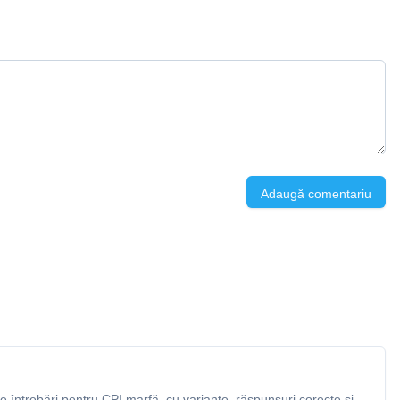
Adaugă comentariu
 întrebări pentru CPI marfă, cu variante, răspunsuri corecte și