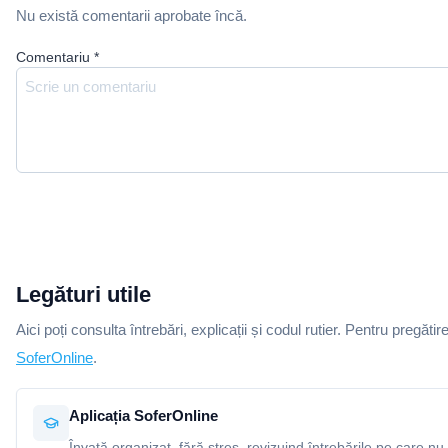
Nu există comentarii aprobate încă.
Comentariu
*
Legături utile
Aici poți consulta întrebări, explicații și codul rutier. Pentru pregătir
SoferOnline
.
Aplicația SoferOnline
Învață organizat, fără stres, revizuind întrebările pe care nu 