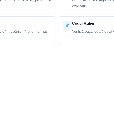
explicații.
Codul Rutier
e întrebărilor, într-un format
Verifică baza legală dacă v