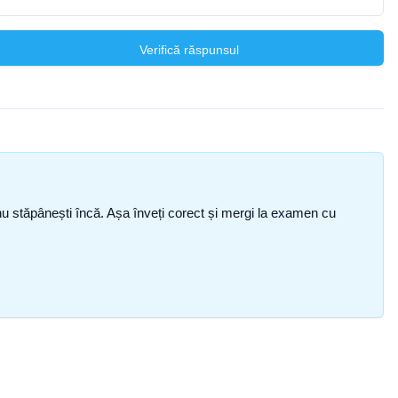
Verifică răspunsul
ce nu stăpânești încă. Așa înveți corect și mergi la examen cu