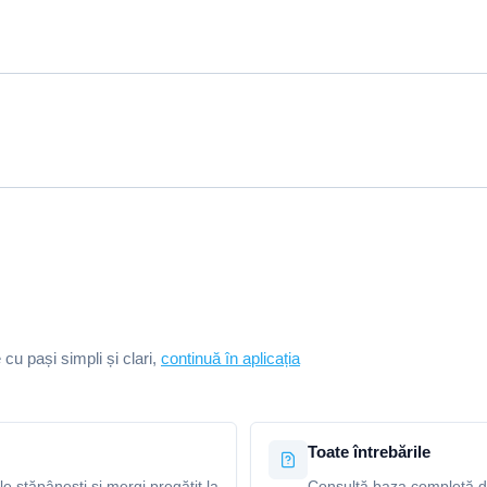
e cu pași simpli și clari,
continuă în aplicația
Toate întrebările
le stăpânești și mergi pregătit la
Consultă baza completă de