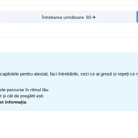
Întrebarea următoare:
60
capitolele pentru atestat, faci întrebările, vezi ce ai greșit și repeți 
itole parcurse în ritmul tău.
 și cât de pregătit ești.
ect informația
.