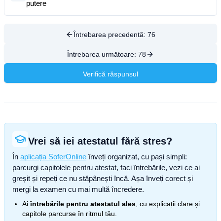
putere
Întrebarea precedentă:
76
Întrebarea următoare:
78
Verifică răspunsul
Vrei să iei atestatul fără stres?
În
aplicația SoferOnline
înveți organizat, cu pași simpli:
parcurgi capitolele pentru atestat, faci întrebările, vezi ce ai
greșit și repeți ce nu stăpânești încă. Așa înveți corect și
mergi la examen cu mai multă încredere.
Ai
întrebările pentru atestatul ales
, cu explicații clare și
capitole parcurse în ritmul tău.