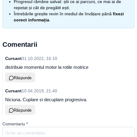
Progresul rămâne salvat: știi ce ai parcurs, ce mai ai de
repetat și cât de pregătit ești.
Întrebările greșite revin în mediul de învățare până
fixezi
corect informația
.
Comentarii
Cursant
31.10.2022, 16:10
distribuie momentul motor la rotile motrice
Răspunde
Cursant
10.04.2019, 21:40
Niciuna. Cuplare si decuplare progresiva.
Răspunde
Comentariu
*