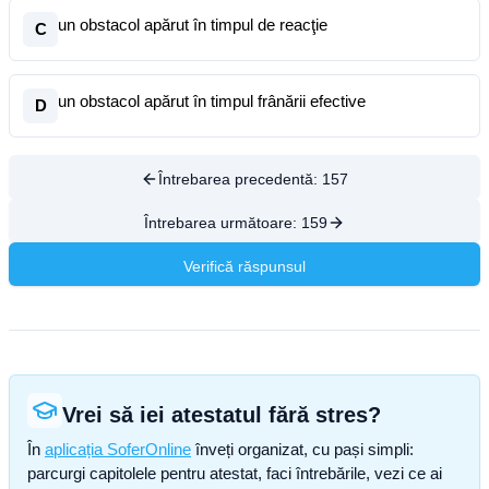
un obstacol apărut în timpul de reacţie
C
un obstacol apărut în timpul frânării efective
D
Întrebarea precedentă:
157
Întrebarea următoare:
159
Verifică răspunsul
Vrei să iei atestatul fără stres?
În
aplicația SoferOnline
înveți organizat, cu pași simpli:
parcurgi capitolele pentru atestat, faci întrebările, vezi ce ai