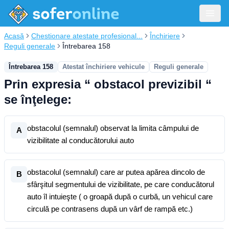
Acasă
Chestionare atestate profesional...
Închiriere
Reguli generale
Întrebarea 158
Întrebarea 158
Atestat închiriere vehicule
Reguli generale
Prin expresia “ obstacol previzibil “
se înţelege:
obstacolul (semnalul) observat la limita câmpului de
A
vizibilitate al conducătorului auto
obstacolul (semnalul) care ar putea apărea dincolo de
B
sfârşitul segmentului de vizibilitate, pe care conducătorul
auto îl intuieşte ( o groapă după o curbă, un vehicul care
circulă pe contrasens după un vârf de rampă etc.)