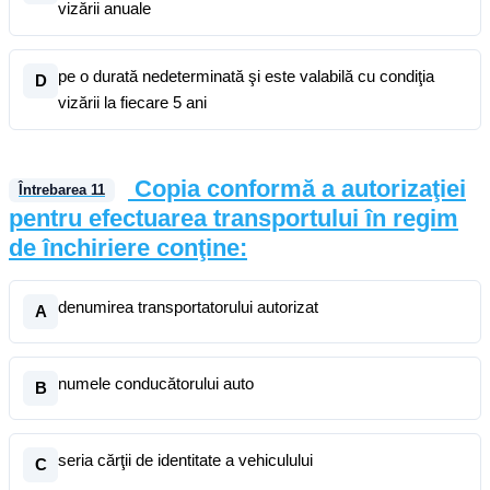
vizării anuale
pe o durată nedeterminată şi este valabilă cu condiţia
D
vizării la fiecare 5 ani
Copia conformă a autorizaţiei
Întrebarea
11
pentru efectuarea transportului în regim
de închiriere conţine:
denumirea transportatorului autorizat
A
numele conducătorului auto
B
seria cărţii de identitate a vehiculului
C