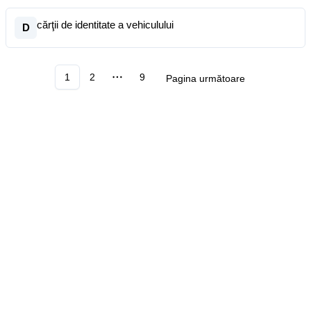
cărţii de identitate a vehiculului
D
1
2
9
Pagina următoare
More pages