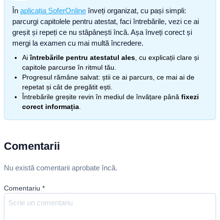
În
aplicația SoferOnline
înveți organizat, cu pași simpli:
parcurgi capitolele pentru atestat, faci întrebările, vezi ce ai
greșit și repeți ce nu stăpânești încă. Așa înveți corect și
mergi la examen cu mai multă încredere.
Ai
întrebările pentru atestatul ales
, cu explicații clare și
capitole parcurse în ritmul tău.
Progresul rămâne salvat: știi ce ai parcurs, ce mai ai de
repetat și cât de pregătit ești.
Întrebările greșite revin în mediul de învățare până
fixezi
corect informația
.
Comentarii
Nu există comentarii aprobate încă.
Comentariu
*