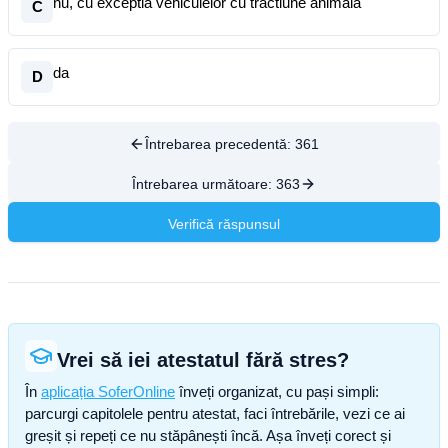
nu, cu exceptia vehiculelor cu tractiune animala
C
da
D
Întrebarea precedentă:
361
Întrebarea următoare:
363
Verifică răspunsul
Vrei să iei atestatul fără stres?
În
aplicația SoferOnline
înveți organizat, cu pași simpli:
parcurgi capitolele pentru atestat, faci întrebările, vezi ce ai
greșit și repeți ce nu stăpânești încă. Așa înveți corect și