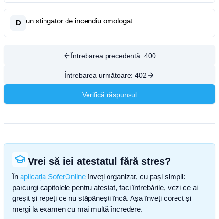
un stingator de incendiu omologat
D
Întrebarea precedentă:
400
Întrebarea următoare:
402
Verifică răspunsul
Vrei să iei atestatul fără stres?
În
aplicația SoferOnline
înveți organizat, cu pași simpli:
parcurgi capitolele pentru atestat, faci întrebările, vezi ce ai
greșit și repeți ce nu stăpânești încă. Așa înveți corect și
mergi la examen cu mai multă încredere.