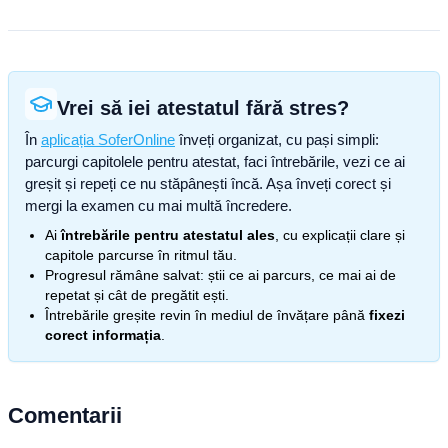
Vrei să iei atestatul fără stres?
În
aplicația SoferOnline
înveți organizat, cu pași simpli:
parcurgi capitolele pentru atestat, faci întrebările, vezi ce ai
greșit și repeți ce nu stăpânești încă. Așa înveți corect și
mergi la examen cu mai multă încredere.
Ai
întrebările pentru atestatul ales
, cu explicații clare și
capitole parcurse în ritmul tău.
Progresul rămâne salvat: știi ce ai parcurs, ce mai ai de
repetat și cât de pregătit ești.
Întrebările greșite revin în mediul de învățare până
fixezi
corect informația
.
Comentarii