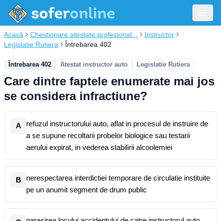
Acasă
Chestionare atestate profesional...
Instructor
Legislatie Rutiera
Întrebarea 402
Întrebarea 402
Atestat instructor auto
Legislatie Rutiera
Care dintre faptele enumerate mai jos
se considera infractiune?
refuzul instructorului auto, aflat in procesul de instruire de
A
a se supune recoltarii probelor biologice sau testarii
aerului expirat, in vederea stabilirii alcoolemiei
nerespectarea interdictiei temporare de circulatie instituite
B
pe un anumit segment de drum public
parasirea locului accidentului de catre instructorul auto,