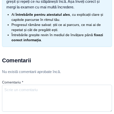
greșit și repeți ce nu stăpânești încă. Așa înveți corect și
mergi la examen cu mai multă încredere.
Ai
întrebările pentru atestatul ales
, cu explicații clare și
capitole parcurse în ritmul tău.
Progresul rămâne salvat: știi ce ai parcurs, ce mai ai de
repetat și cât de pregătit ești.
Întrebările greșite revin în mediul de învățare până
fixezi
corect informația
.
Comentarii
Nu există comentarii aprobate încă.
Comentariu
*