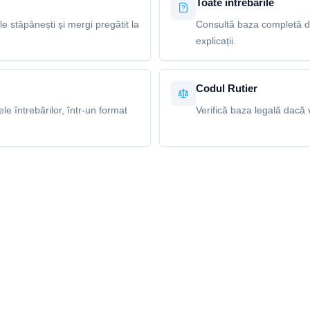
Toate întrebările
le stăpânești și mergi pregătit la
Consultă baza completă de
explicații.
Codul Rutier
e întrebărilor, într-un format
Verifică baza legală dacă v