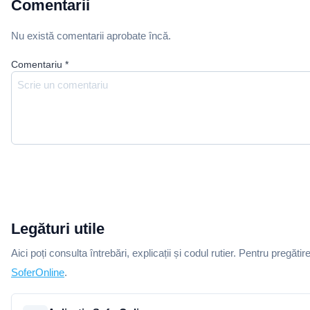
Comentarii
Nu există comentarii aprobate încă.
Comentariu
*
Legături utile
Aici poți consulta întrebări, explicații și codul rutier. Pentru pregătir
SoferOnline
.