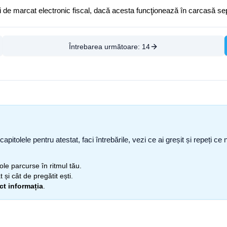
lui de marcat electronic fiscal, dacă acesta funcţionează în carcasă se
Întrebarea următoare:
14
capitolele pentru atestat, faci întrebările, vezi ce ai greșit și repeți 
itole parcurse în ritmul tău.
 și cât de pregătit ești.
ect informația
.