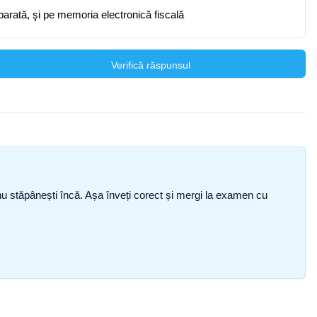
parată, şi pe memoria electronică fiscală
Verifică răspunsul
ce nu stăpânești încă. Așa înveți corect și mergi la examen cu