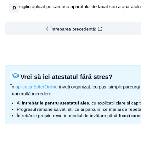
sigiliu aplicat pe carcasa aparatului de taxat sau a aparatu
D
Întrebarea precedentă:
12
Vrei să iei atestatul fără stres?
În
aplicația SoferOnline
înveți organizat, cu pași simpli: parcurgi 
mai multă încredere.
Ai
întrebările pentru atestatul ales
, cu explicații clare și cap
Progresul rămâne salvat: știi ce ai parcurs, ce mai ai de repetat
Întrebările greșite revin în mediul de învățare până
fixezi cor