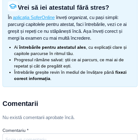
Vrei să iei atestatul fără stres?
În
aplicația SoferOnline
înveți organizat, cu pași simpli:
parcurgi capitolele pentru atestat, faci întrebările, vezi ce ai
greșit și repeți ce nu stăpânești încă. Așa înveți corect și
mergi la examen cu mai multă încredere.
Ai
întrebările pentru atestatul ales
, cu explicații clare și
capitole parcurse în ritmul tău.
Progresul rămâne salvat: știi ce ai parcurs, ce mai ai de
repetat și cât de pregătit ești.
Întrebările greșite revin în mediul de învățare până
fixezi
corect informația
.
Comentarii
Nu există comentarii aprobate încă.
Comentariu
*