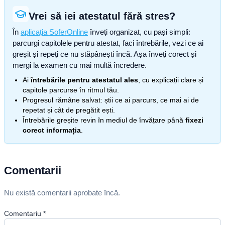
Vrei să iei atestatul fără stres?
În
aplicația SoferOnline
înveți organizat, cu pași simpli:
parcurgi capitolele pentru atestat, faci întrebările, vezi ce ai
greșit și repeți ce nu stăpânești încă. Așa înveți corect și
mergi la examen cu mai multă încredere.
Ai
întrebările pentru atestatul ales
, cu explicații clare și
capitole parcurse în ritmul tău.
Progresul rămâne salvat: știi ce ai parcurs, ce mai ai de
repetat și cât de pregătit ești.
Întrebările greșite revin în mediul de învățare până
fixezi
corect informația
.
Comentarii
Nu există comentarii aprobate încă.
Comentariu
*