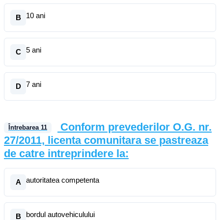
10 ani
B
5 ani
C
7 ani
D
Conform prevederilor O.G. nr.
Întrebarea
11
27/2011, licenta comunitara se pastreaza
de catre intreprindere la:
autoritatea competenta
A
bordul autovehiculului
B