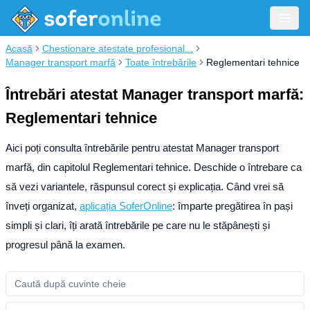
Acasă
Chestionare atestate profesional...
Manager transport marfă
Toate întrebările
Reglementari tehnice
Întrebări atestat Manager transport marfă:
Reglementari tehnice
Aici poți consulta întrebările pentru atestat Manager transport
marfă, din capitolul Reglementari tehnice. Deschide o întrebare ca
să vezi variantele, răspunsul corect și explicația.
Când vrei să
înveți organizat,
aplicația SoferOnline
: împarte pregătirea în pași
simpli și clari, îți arată întrebările pe care nu le stăpânești și
progresul până la examen.