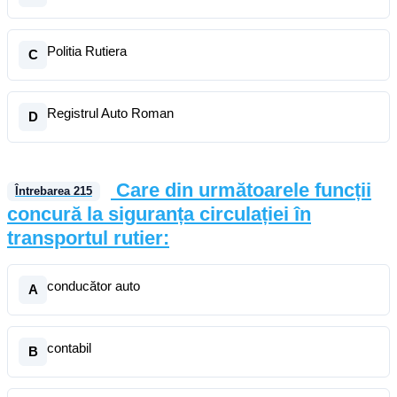
Politia Rutiera
C
Registrul Auto Roman
D
Care din următoarele funcții
Întrebarea
215
concură la siguranța circulației în
transportul rutier:
conducător auto
A
contabil
B