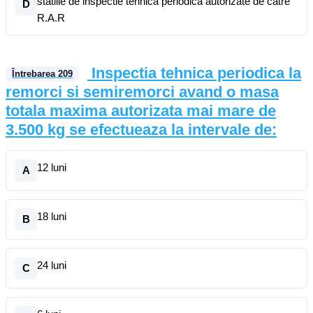
statiile de inspectie tehnica periodica autorizate de catre
D
R.A.R
Inspectia tehnica periodica la
Întrebarea
209
remorci si semiremorci avand o masa
totala maxima autorizata mai mare de
3.500 kg se efectueaza la intervale de:
12 luni
A
18 luni
B
24 luni
C