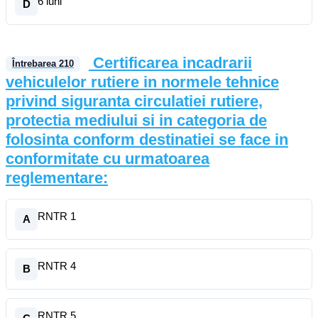
6 luni
D
Certificarea incadrarii
Întrebarea
210
vehiculelor rutiere in normele tehnice
privind siguranta circulatiei rutiere,
protectia mediului si in categoria de
folosinta conform destinatiei se face in
conformitate cu urmatoarea
reglementare:
RNTR 1
A
RNTR 4
B
RNTR 5