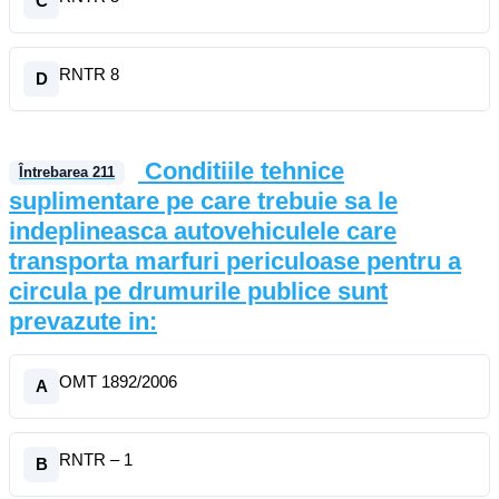
C
RNTR 8
D
Conditiile tehnice
Întrebarea
211
suplimentare pe care trebuie sa le
indeplineasca autovehiculele care
transporta marfuri periculoase pentru a
circula pe drumurile publice sunt
prevazute in:
OMT 1892/2006
A
RNTR – 1
B