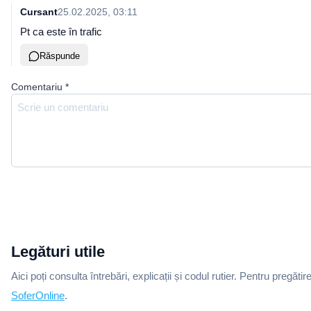
Cursant
25.02.2025, 03:11
Pt ca este în trafic
Răspunde
Comentariu
*
Legături utile
Aici poți consulta întrebări, explicații și codul rutier. Pentru pregătir
SoferOnline
.