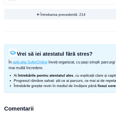
Întrebarea precedentă:
214
Vrei să iei atestatul fără stres?
În
aplicația SoferOnline
înveți organizat, cu pași simpli: parcurgi 
mai multă încredere.
Ai
întrebările pentru atestatul ales
, cu explicații clare și cap
Progresul rămâne salvat: știi ce ai parcurs, ce mai ai de repetat
Întrebările greșite revin în mediul de învățare până
fixezi cor
Comentarii