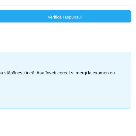
Verifică răspunsul
ce nu stăpânești încă. Așa înveți corect și mergi la examen cu