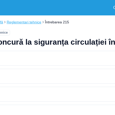
fă
Reglementari tehnice
Întrebarea 215
hnice
ncură la siguranța circulației în