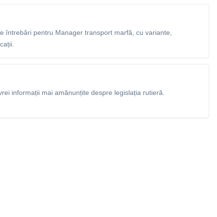
 întrebări pentru Manager transport marfă, cu variante,
ații.
rei informații mai amănunțite despre legislația rutieră.