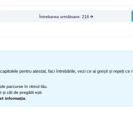
Întrebarea următoare:
216
capitolele pentru atestat, faci întrebările, vezi ce ai greșit și repeți 
itole parcurse în ritmul tău.
 și cât de pregătit ești.
ect informația
.