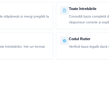
Toate întrebările
le stăpânești și mergi pregătit la
Consultă baza completă de
răspunsuri corecte și explic
Codul Rutier
e întrebărilor, într-un format
Verifică baza legală dacă v