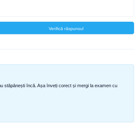
Verifică răspunsul
ce nu stăpânești încă. Așa înveți corect și mergi la examen cu