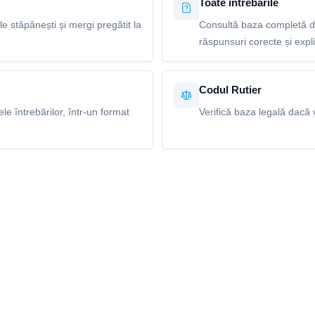
Toate întrebările
le stăpânești și mergi pregătit la
Consultă baza completă de
răspunsuri corecte și explic
Codul Rutier
e întrebărilor, într-un format
Verifică baza legală dacă v