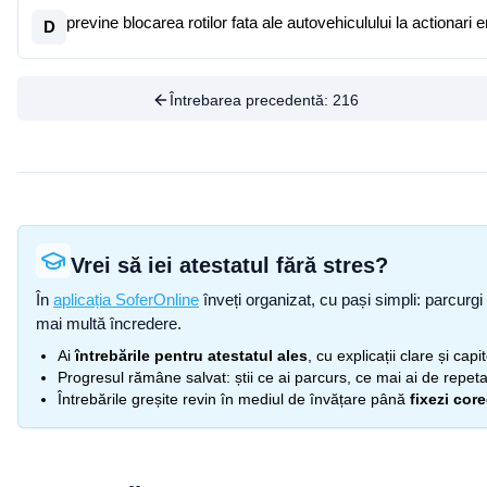
previne blocarea rotilor fata ale autovehiculului la actionari 
D
Întrebarea precedentă:
216
Vrei să iei atestatul fără stres?
În
aplicația SoferOnline
înveți organizat, cu pași simpli: parcurgi 
mai multă încredere.
Ai
întrebările pentru atestatul ales
, cu explicații clare și cap
Progresul rămâne salvat: știi ce ai parcurs, ce mai ai de repetat
Întrebările greșite revin în mediul de învățare până
fixezi cor