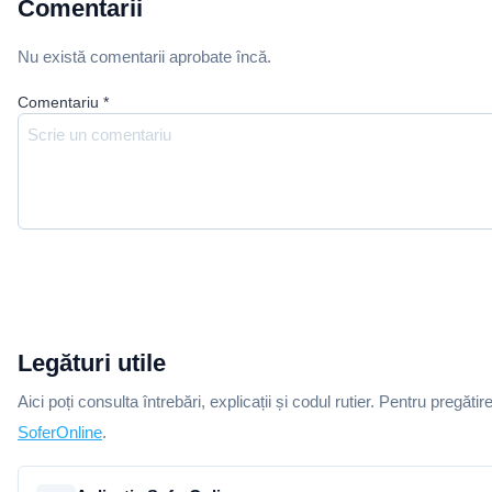
Comentarii
Nu există comentarii aprobate încă.
Comentariu
*
Legături utile
Aici poți consulta întrebări, explicații și codul rutier. Pentru pregătir
SoferOnline
.