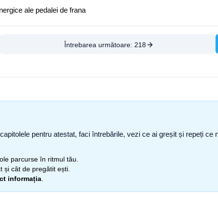
energice ale pedalei de frana
Întrebarea următoare:
218
capitolele pentru atestat, faci întrebările, vezi ce ai greșit și repeți 
itole parcurse în ritmul tău.
 și cât de pregătit ești.
ect informația
.