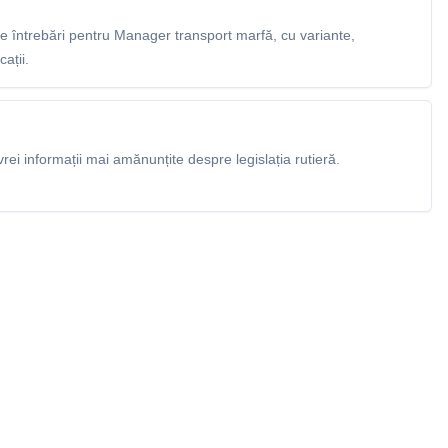
 întrebări pentru Manager transport marfă, cu variante,
ații.
rei informații mai amănunțite despre legislația rutieră.