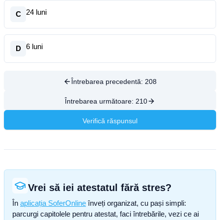
24 luni
C
6 luni
D
Întrebarea precedentă:
208
Întrebarea următoare:
210
Verifică răspunsul
Vrei să iei atestatul fără stres?
În
aplicația SoferOnline
înveți organizat, cu pași simpli:
parcurgi capitolele pentru atestat, faci întrebările, vezi ce ai