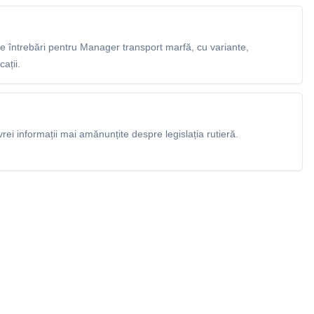
 întrebări pentru Manager transport marfă, cu variante,
ații.
rei informații mai amănunțite despre legislația rutieră.