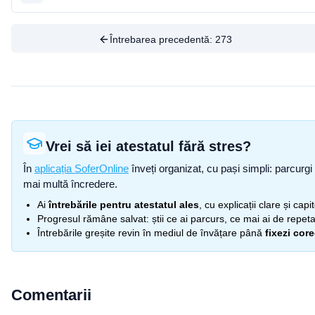
Întrebarea precedentă:
273
Vrei să iei atestatul fără stres?
În
aplicația SoferOnline
înveți organizat, cu pași simpli: parcurgi 
mai multă încredere.
Ai
întrebările pentru atestatul ales
, cu explicații clare și cap
Progresul rămâne salvat: știi ce ai parcurs, ce mai ai de repetat
Întrebările greșite revin în mediul de învățare până
fixezi cor
Comentarii