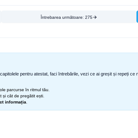
Întrebarea următoare:
275
capitolele pentru atestat, faci întrebările, vezi ce ai greșit și repeți 
itole parcurse în ritmul tău.
 și cât de pregătit ești.
ect informația
.