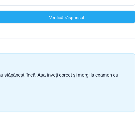
Verifică răspunsul
ce nu stăpânești încă. Așa înveți corect și mergi la examen cu