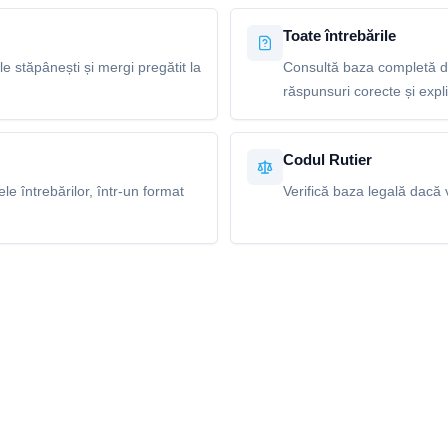
Toate întrebările
le stăpânești și mergi pregătit la
Consultă baza completă de
răspunsuri corecte și explic
Codul Rutier
e întrebărilor, într-un format
Verifică baza legală dacă v