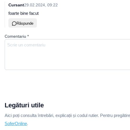
Cursant
29.02.2024, 09:22
foarte bine facut
Răspunde
Comentariu
*
Legături utile
Aici poți consulta întrebări, explicații și codul rutier. Pentru pregătir
SoferOnline
.