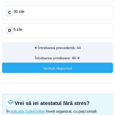
30 zile
C
5 zile
D
Întrebarea precedentă:
44
Întrebarea următoare:
46
Verifică răspunsul
Vrei să iei atestatul fără stres?
În
aplicația SoferOnline
înveți organizat, cu pași simpli: