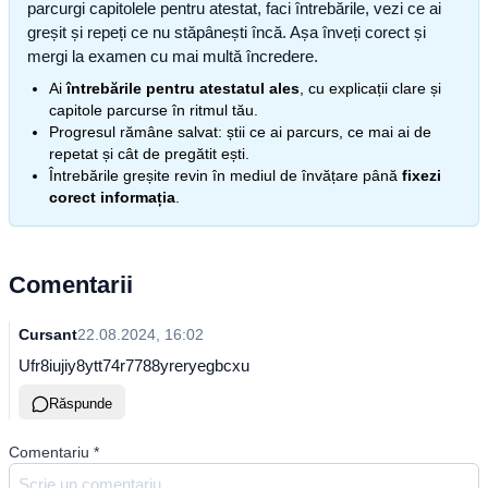
parcurgi capitolele pentru atestat, faci întrebările, vezi ce ai
greșit și repeți ce nu stăpânești încă. Așa înveți corect și
mergi la examen cu mai multă încredere.
Ai
întrebările pentru atestatul ales
, cu explicații clare și
capitole parcurse în ritmul tău.
Progresul rămâne salvat: știi ce ai parcurs, ce mai ai de
repetat și cât de pregătit ești.
Întrebările greșite revin în mediul de învățare până
fixezi
corect informația
.
Comentarii
Cursant
22.08.2024, 16:02
Ufr8iujiy8ytt74r7788yreryegbcxu
Răspunde
Comentariu
*