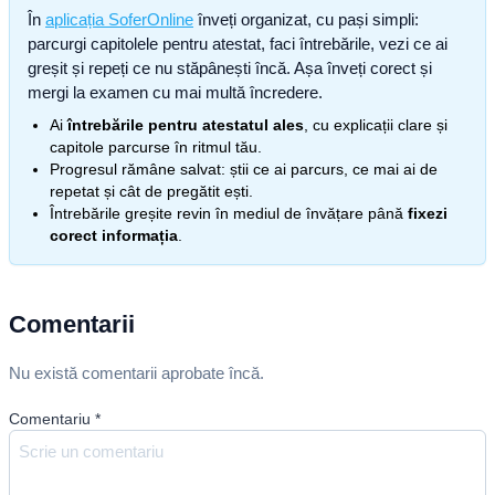
În
aplicația SoferOnline
înveți organizat, cu pași simpli:
parcurgi capitolele pentru atestat, faci întrebările, vezi ce ai
greșit și repeți ce nu stăpânești încă. Așa înveți corect și
mergi la examen cu mai multă încredere.
Ai
întrebările pentru atestatul ales
, cu explicații clare și
capitole parcurse în ritmul tău.
Progresul rămâne salvat: știi ce ai parcurs, ce mai ai de
repetat și cât de pregătit ești.
Întrebările greșite revin în mediul de învățare până
fixezi
corect informația
.
Comentarii
Nu există comentarii aprobate încă.
Comentariu
*