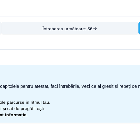
Întrebarea următoare:
56
capitolele pentru atestat, faci întrebările, vezi ce ai greșit și repeți 
itole parcurse în ritmul tău.
 și cât de pregătit ești.
ect informația
.