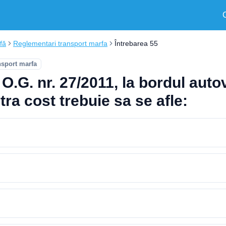
fă
Reglementari transport marfa
Întrebarea 55
nsport marfa
 O.G. nr. 27/2011, la bordul aut
tra cost trebuie sa se afle: