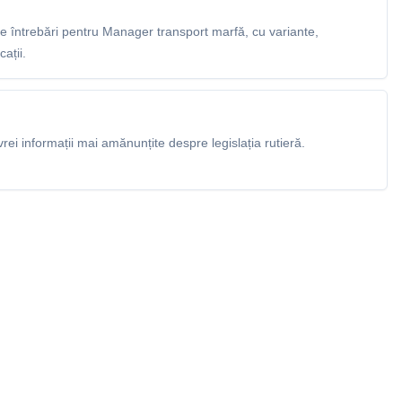
 întrebări pentru Manager transport marfă, cu variante,
ații.
rei informații mai amănunțite despre legislația rutieră.