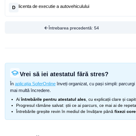
licenta de executie a autovehiculului
D
Întrebarea precedentă:
54
Vrei să iei atestatul fără stres?
În
aplicația SoferOnline
înveți organizat, cu pași simpli: parcurgi 
mai multă încredere.
Ai
întrebările pentru atestatul ales
, cu explicații clare și cap
Progresul rămâne salvat: știi ce ai parcurs, ce mai ai de repetat
Întrebările greșite revin în mediul de învățare până
fixezi cor