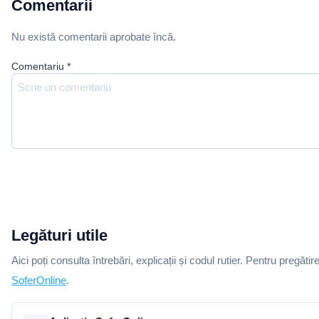
Comentarii
Nu există comentarii aprobate încă.
Comentariu
*
Legături utile
Aici poți consulta întrebări, explicații și codul rutier. Pentru pregătir
SoferOnline
.