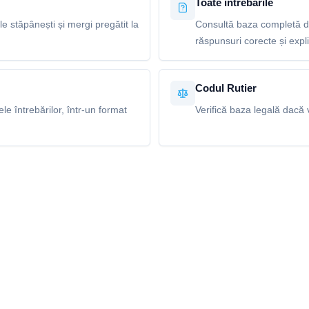
Toate întrebările
le stăpânești și mergi pregătit la
Consultă baza completă de
răspunsuri corecte și explic
Codul Rutier
e întrebărilor, într-un format
Verifică baza legală dacă v