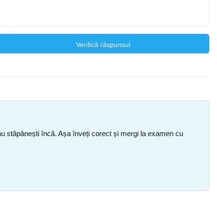
Verifică răspunsul
ce nu stăpânești încă. Așa înveți corect și mergi la examen cu