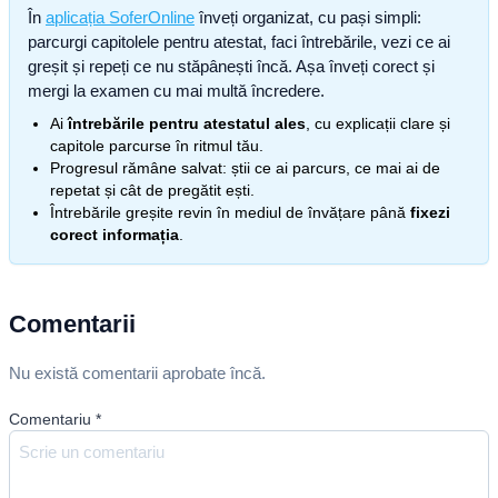
În
aplicația SoferOnline
înveți organizat, cu pași simpli:
parcurgi capitolele pentru atestat, faci întrebările, vezi ce ai
greșit și repeți ce nu stăpânești încă. Așa înveți corect și
mergi la examen cu mai multă încredere.
Ai
întrebările pentru atestatul ales
, cu explicații clare și
capitole parcurse în ritmul tău.
Progresul rămâne salvat: știi ce ai parcurs, ce mai ai de
repetat și cât de pregătit ești.
Întrebările greșite revin în mediul de învățare până
fixezi
corect informația
.
Comentarii
Nu există comentarii aprobate încă.
Comentariu
*