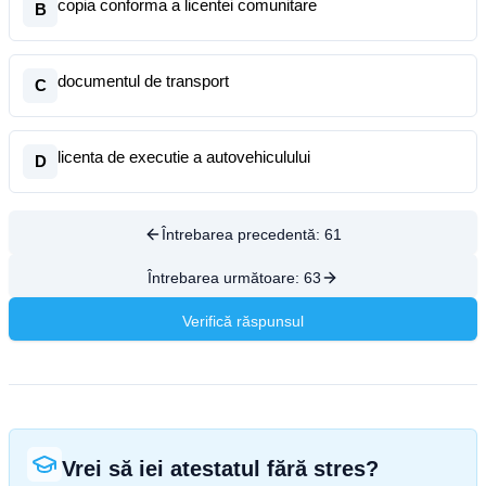
copia conforma a licentei comunitare
B
documentul de transport
C
licenta de executie a autovehiculului
D
Întrebarea precedentă:
61
Întrebarea următoare:
63
Verifică răspunsul
Vrei să iei atestatul fără stres?