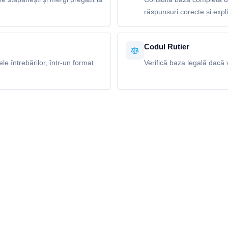
răspunsuri corecte și explic
Codul Rutier
e întrebărilor, într-un format
Verifică baza legală dacă v