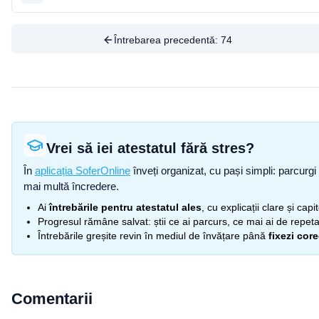
Întrebarea precedentă:
74
Vrei să iei atestatul fără stres?
În
aplicația SoferOnline
înveți organizat, cu pași simpli: parcurgi 
mai multă încredere.
Ai
întrebările pentru atestatul ales
, cu explicații clare și cap
Progresul rămâne salvat: știi ce ai parcurs, ce mai ai de repetat
Întrebările greșite revin în mediul de învățare până
fixezi cor
Comentarii