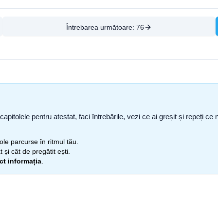
Întrebarea următoare:
76
capitolele pentru atestat, faci întrebările, vezi ce ai greșit și repeți 
itole parcurse în ritmul tău.
 și cât de pregătit ești.
ect informația
.