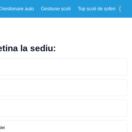
Chestionare auto
Gestiune școli
Top școli de șoferi
tina la sediu:
iei