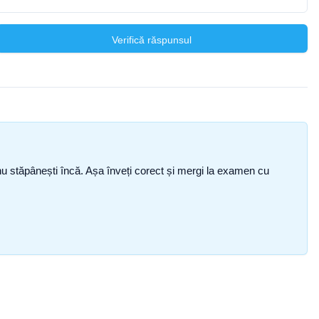
Verifică răspunsul
ce nu stăpânești încă. Așa înveți corect și mergi la examen cu