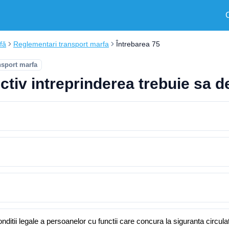
fă
Reglementari transport marfa
Întrebarea 75
nsport marfa
tiv intreprinderea trebuie sa de
itii legale a persoanelor cu functii care concura la siguranta circulat