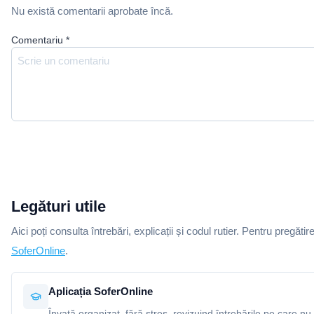
Nu există comentarii aprobate încă.
Comentariu
*
Legături utile
Aici poți consulta întrebări, explicații și codul rutier. Pentru pregătir
SoferOnline
.
Aplicația SoferOnline
Învață organizat, fără stres, revizuind întrebările pe care nu 