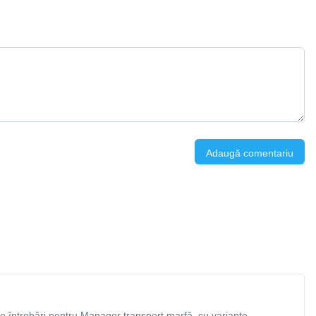
Adaugă comentariu
 întrebări pentru Manager transport marfă, cu variante,