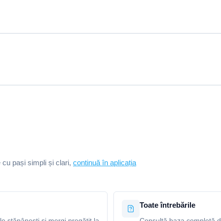
e cu pași simpli și clari,
continuă în aplicația
Toate întrebările
le stăpânești și mergi pregătit la
Consultă baza completă de