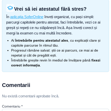
Vrei să iei atestatul fără stres?
În
aplicația SoferOnline
înveți organizat, cu pași simpli:
parcurgi capitolele pentru atestat, faci întrebările, vezi ce ai
greșit și repeți ce nu stăpânești încă. Așa înveți corect și
mergi la examen cu mai multă încredere.
Ai
întrebările pentru atestatul ales
, cu explicații clare și
capitole parcurse în ritmul tău.
Progresul rămâne salvat: știi ce ai parcurs, ce mai ai de
repetat și cât de pregătit ești.
Întrebările greșite revin în mediul de învățare până
fixezi
corect informația
.
Comentarii
Nu există comentarii aprobate încă.
Comentariu
*