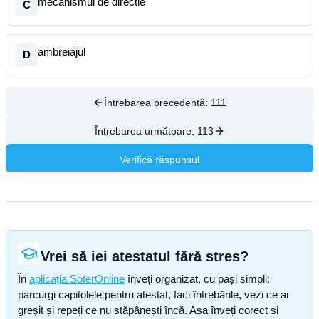
mecanismul de directie
C
ambreiajul
D
Întrebarea precedentă:
111
Întrebarea următoare:
113
Verifică răspunsul
Vrei să iei atestatul fără stres?
În
aplicația SoferOnline
înveți organizat, cu pași simpli:
parcurgi capitolele pentru atestat, faci întrebările, vezi ce ai
greșit și repeți ce nu stăpânești încă. Așa înveți corect și