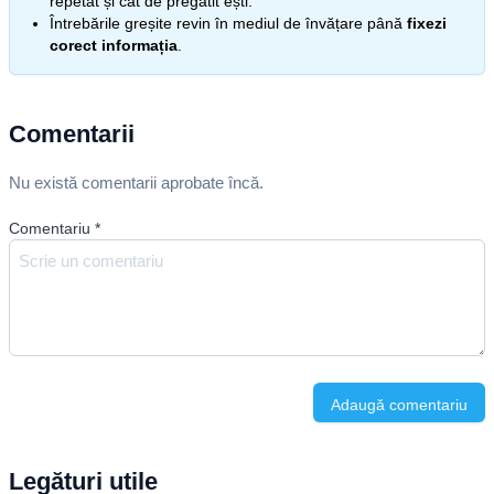
repetat și cât de pregătit ești.
Întrebările greșite revin în mediul de învățare până
fixezi
corect informația
.
Comentarii
Nu există comentarii aprobate încă.
Comentariu
*
Adaugă comentariu
Legături utile