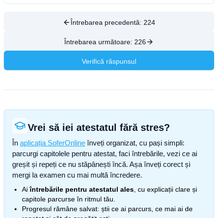
Întrebarea precedentă:
224
Întrebarea următoare:
226
Verifică răspunsul
Vrei să iei atestatul fără stres?
În
aplicația SoferOnline
înveți organizat, cu pași simpli:
parcurgi capitolele pentru atestat, faci întrebările, vezi ce ai
greșit și repeți ce nu stăpânești încă. Așa înveți corect și
mergi la examen cu mai multă încredere.
Ai
întrebările pentru atestatul ales
, cu explicații clare și
capitole parcurse în ritmul tău.
Progresul rămâne salvat: știi ce ai parcurs, ce mai ai de