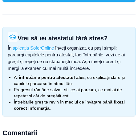
Vrei să iei atestatul fără stres?
În
aplicația SoferOnline
înveți organizat, cu pași simpli:
parcurgi capitolele pentru atestat, faci întrebările, vezi ce ai
greșit și repeți ce nu stăpânești încă. Așa înveți corect și
mergi la examen cu mai multă încredere.
Ai
întrebările pentru atestatul ales
, cu explicații clare și
capitole parcurse în ritmul tău.
Progresul rămâne salvat: știi ce ai parcurs, ce mai ai de
repetat și cât de pregătit ești.
Întrebările greșite revin în mediul de învățare până
fixezi
corect informația
.
Comentarii