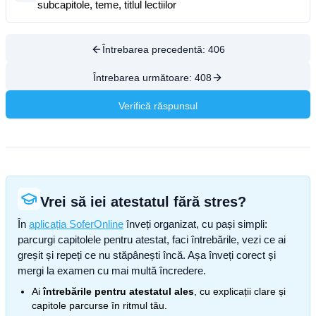
subcapitole, teme, titlul lectiilor
Întrebarea precedentă:
406
Întrebarea următoare:
408
Verifică răspunsul
Vrei să iei atestatul fără stres?
În
aplicația SoferOnline
înveți organizat, cu pași simpli:
parcurgi capitolele pentru atestat, faci întrebările, vezi ce ai
greșit și repeți ce nu stăpânești încă. Așa înveți corect și
mergi la examen cu mai multă încredere.
Ai
întrebările pentru atestatul ales
, cu explicații clare și
capitole parcurse în ritmul tău.