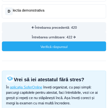
lectia demonstrativa
D
Întrebarea precedentă:
420
Întrebarea următoare:
422
Verifică răspunsul
Vrei să iei atestatul fără stres?
În
aplicația SoferOnline
înveți organizat, cu pași simpli:
parcurgi capitolele pentru atestat, faci întrebările, vezi ce ai
greșit și repeți ce nu stăpânești încă. Așa înveți corect și
mergi la examen cu mai multă încredere.