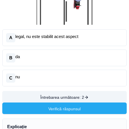
legal, nu este stabilit acest aspect
A
da
B
nu
C
Întrebarea următoare:
2
Verifică răspunsul
Explicație