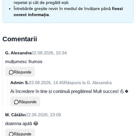
repetat și cât de pregătit ești.
Întrebările greșite revin în mediul de învățare până
fixezi
corect informația
.
Comentarii
G. Alexandra
02.08.2026, 10:34
mulțumesc frumos
Răspunde
Admin S.
03.08.2026, 14:45
Răspuns la
G. Alexandra
Ai încredere în tine și continuă pregătirea! Mult succes! 💪🍀
Răspunde
M. Cătălin
22.06.2026, 23:08
doamna ajută 😂
Răspunde