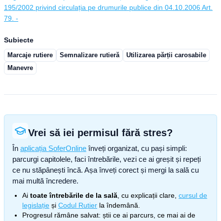
195/2002 privind circulația pe drumurile publice din 04.10.2006 Art.
79. -
Subiecte
Marcaje rutiere
Semnalizare rutieră
Utilizarea părții carosabile
Manevre
Vrei să iei permisul fără stres?
În
aplicația SoferOnline
înveți organizat, cu pași simpli:
parcurgi capitolele, faci întrebările, vezi ce ai greșit și repeți
ce nu stăpânești încă. Așa înveți corect și mergi la sală cu
mai multă încredere.
Ai
toate întrebările de la sală
, cu explicații clare,
cursul de
legislație
și
Codul Rutier
la îndemână.
Progresul rămâne salvat: știi ce ai parcurs, ce mai ai de