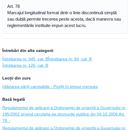
Art. 78
Marcajul longitudinal format dintr-o linie discontinuă simplă
sau dublă permite trecerea peste acesta, dacă manevra sau
reglementările instituite impun acest lucru.
Întrebări din alte categorii
Întrebarea nr. 345, cat. B
Întrebarea nr. 84, cat. B
Întrebarea nr. 126, cat. B
Lecții din curs
Utilizarea părții carosabile - Poziții în timpul mersului
Bază legală
Regulamentul de aplicare a Ordonanței de urgență a Guvernului nr.
195/2002 privind circulația pe drumurile publice din 04.10.2006 Art.
78. -
Regulamentul de aplicare a Ordonanței de urgență a Guvernului nr.