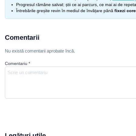
Progresul rămâne salvat: știi ce ai parcurs, ce mai ai de repetat
Întrebările greșite revin în mediul de învățare până
fixezi cor
Comentarii
Nu există comentarii aprobate încă.
Comentariu
*
Legături utile