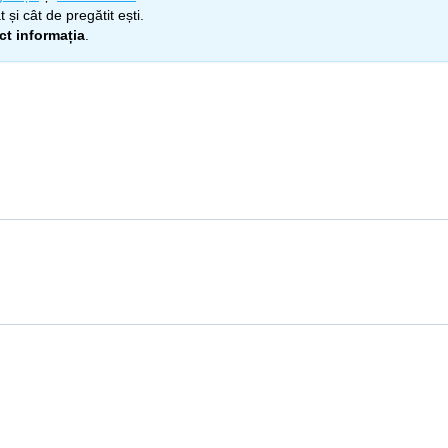
 și cât de pregătit ești.
ect informația
.