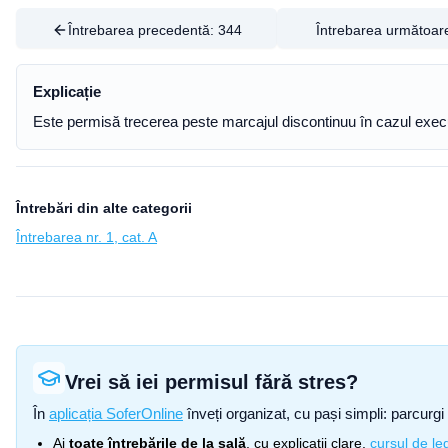
Întrebarea precedentă:
344
Întrebarea următoar
Explicație
Este permisă trecerea peste marcajul discontinuu în cazul exec
Întrebări din alte categorii
Întrebarea nr. 1, cat. A
Vrei să iei permisul fără stres?
În
aplicația SoferOnline
înveți organizat, cu pași simpli: parcurgi 
Ai
toate întrebările de la sală
, cu explicații clare,
cursul de leg