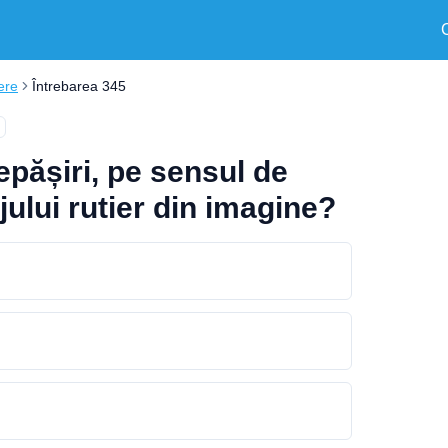
ere
Întrebarea 345
epășiri, pe sensul de
jului rutier din imagine?