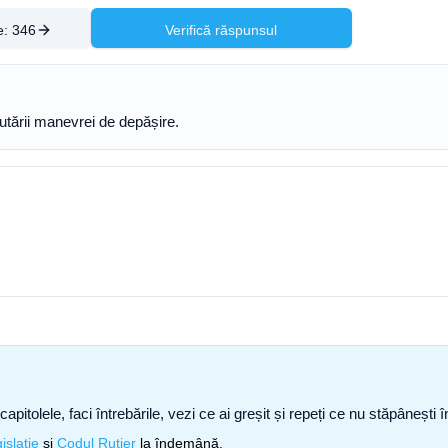
e:
346
Verifică răspunsul
utării manevrei de depășire.
capitolele, faci întrebările, vezi ce ai greșit și repeți ce nu stăpâneșt
islație
și
Codul Rutier
la îndemână.