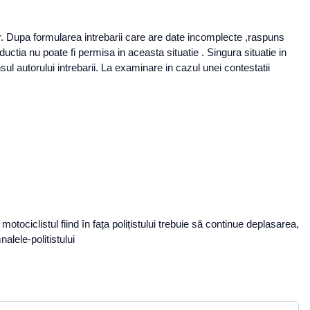
rilor. Dupa formularea intrebarii care are date incomplecte ,raspuns
eductia nu poate fi permisa in aceasta situatie . Singura situatie in
unsul autorului intrebarii. La examinare in cazul unei contestatii
tociclistul fiind în fața polițistului trebuie să continue deplasarea,
alele-politistului