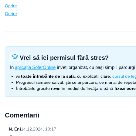
Oprire
Oprire
Vrei să iei permisul fără stres?
În
aplicația SoferOnline
înveți organizat, cu pași simpli: parcurgi 
Ai
toate întrebările de la sală
, cu explicații clare,
cursul de leg
Progresul rămâne salvat: știi ce ai parcurs, ce mai ai de repetat
Întrebările greșite revin în mediul de învățare până
fixezi cor
Comentarii
N. Eni
14.12.2024, 10:17