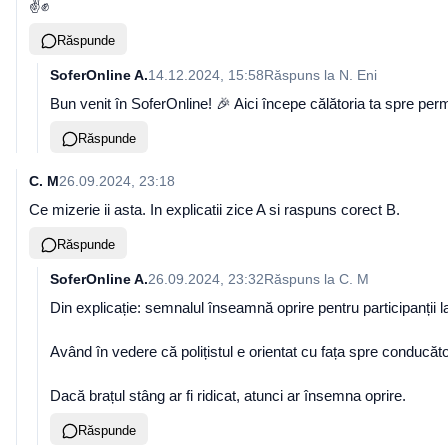
✌️✊
Răspunde
SoferOnline A.
14.12.2024, 15:58
Răspuns la
N. Eni
Bun venit în SoferOnline! 🎉 Aici începe călătoria ta spre perm
Răspunde
C. M
26.09.2024, 23:18
Ce mizerie ii asta. In explicatii zice A si raspuns corect B.
Răspunde
SoferOnline A.
26.09.2024, 23:32
Răspuns la
C. M
Din explicație: semnalul înseamnă oprire pentru participanții la 
Având în vedere că polițistul e orientat cu fața spre conducăto
Dacă brațul stâng ar fi ridicat, atunci ar însemna oprire.
Răspunde