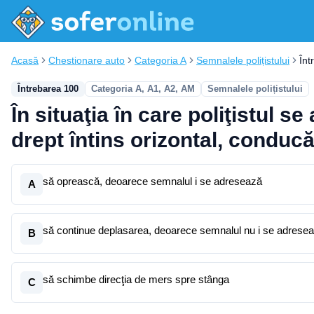
Acasă
Chestionare auto
Categoria A
Semnalele polițistului
Înt
Întrebarea 100
Categoria A, A1, A2, AM
Semnalele polițistului
În situaţia în care poliţistul s
drept întins orizontal, conducă
să oprească, deoarece semnalul i se adresează
A
să continue deplasarea, deoarece semnalul nu i se adrese
B
să schimbe direcţia de mers spre stânga
C