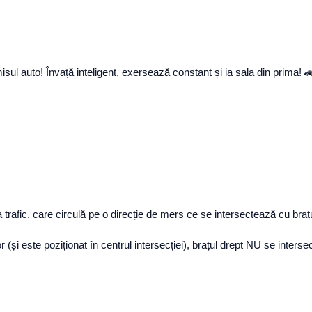
isul auto! Învață inteligent, exersează constant și ia sala din prima! 
trafic, care circulă pe o direcție de mers ce se intersectează cu brațul î
r (și este poziționat în centrul intersecției), brațul drept NU se inte