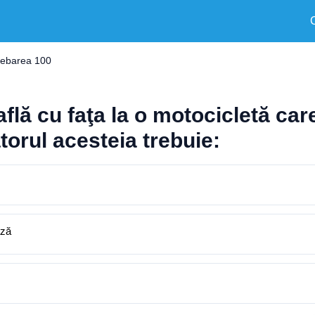
rebarea 100
e află cu faţa la o motocicletă ca
torul acesteia trebuie:
ază