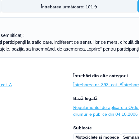
Întrebarea următoare:
101
semnificaţii:
i participanţii la trafic care, indiferent de sensul lor de mers, circulă di
ţele, poziţia sa însemnând, de asemenea, „oprire“ pentru participanţii la
Întrebări din alte categorii
 cat. A
Întrebarea nr. 393, cat. B
Întrebar
Bază legală
Regulamentul de aplicare a Ordon
drumurile publice din 04.10.2006 A
Subiecte
Motociclete și mopede
Semnalel