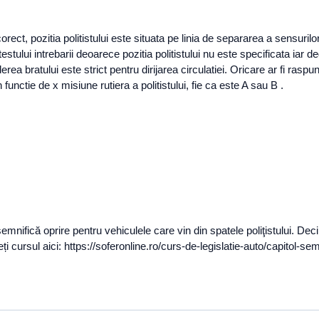
l corect, pozitia politistului este situata pe linia de separarea a sensu
testului intrebarii deoarece pozitia politistului nu este specificata iar d
derea bratului este strict pentru dirijarea circulatiei. Oricare ar fi rasp
functie de x misiune rutiera a politistului, fie ca este A sau B .
ifică oprire pentru vehiculele care vin din spatele poliţistului. Deci mo
ursul aici: https://soferonline.ro/curs-de-legislatie-auto/capitol-semn