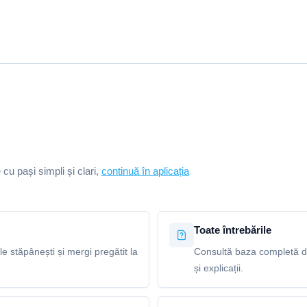
e cu pași simpli și clari,
continuă în aplicația
Toate întrebările
le stăpânești și mergi pregătit la
Consultă baza completă de
și explicații.