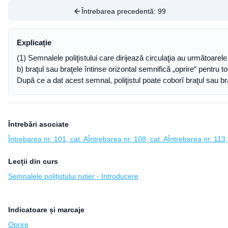
Întrebarea precedentă:
99
Explicație
(1) Semnalele poliţistului care dirijează circulaţia au următoarele 
b) braţul sau braţele întinse orizontal semnifică „oprire“ pentru toţ
După ce a dat acest semnal, poliţistul poate coborî braţul sau bra
Întrebări asociate
Întrebarea nr. 101, cat. A
Întrebarea nr. 108, cat. A
Întrebarea nr. 113,
Lecții din curs
Semnalele polițistului rutier - Introducere
Indicatoare și marcaje
Oprire