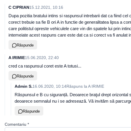
C CIPRIAN
15.12.2021, 10:16
Dupa pozitia bratului intins si raspunsul intrebarii dat ca fiind ce
corect trebuie sa fie B ori A in functie de generalitatea lipsa a con
care politistul opreste vehiculele care vin din spatele lui prin intin
intemeiate acest raspuns care este dat ca si corect va fi anulat in 
Răspunde
A IRIMIE
15.06.2020, 22:40
cred ca raspunsul coret este A totusi...
Răspunde
Admin S.
16.06.2020, 10:14
Răspuns la
A IRIMIE
Răspunsul e B cu siguranță. Deoarece braţul drept orizontal semn
deoarece semnalul nu i se adresează. Vă invităm să parcurgeți c
Răspunde
Comentariu
*