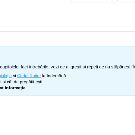
capitolele, faci întrebările, vezi ce ai greșit și repeți ce nu stăpâneșt
islație
și
Codul Rutier
la îndemână.
 și cât de pregătit ești.
ect informația
.