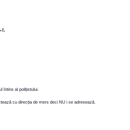
🚗💪
ntins al polițistului.
rsectează cu direcția de mers deci NU i se adresează.