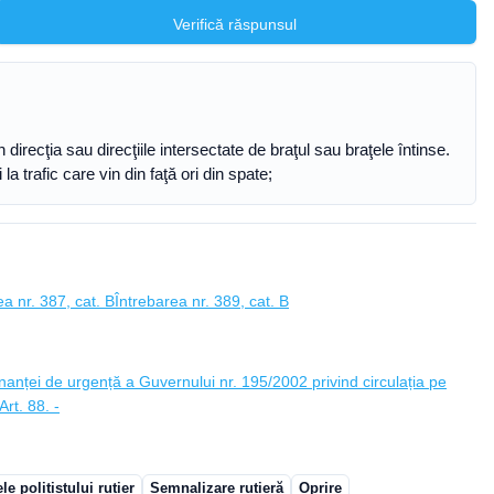
Verifică răspunsul
n direcţia sau direcţiile intersectate de braţul sau braţele întinse.
 trafic care vin din faţă ori din spate;
ea nr. 387, cat. B
Întrebarea nr. 389, cat. B
anței de urgență a Guvernului nr. 195/2002 privind circulația pe
rt. 88. -
e polițistului rutier
Semnalizare rutieră
Oprire