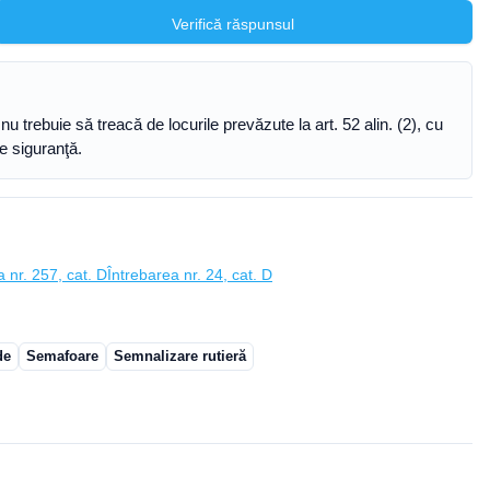
Verifică răspunsul
trebuie să treacă de locurile prevăzute la art. 52 alin. (2), cu
de siguranţă.
a nr. 257, cat. D
Întrebarea nr. 24, cat. D
de
Semafoare
Semnalizare rutieră