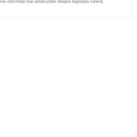
rei informații mai amănunțite despre legislația rutieră.