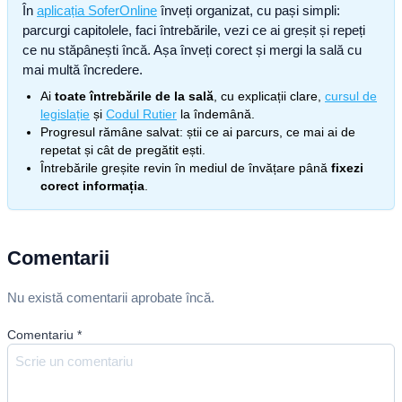
În
aplicația SoferOnline
înveți organizat, cu pași simpli:
parcurgi capitolele, faci întrebările, vezi ce ai greșit și repeți
ce nu stăpânești încă. Așa înveți corect și mergi la sală cu
mai multă încredere.
Ai
toate întrebările de la sală
, cu explicații clare,
cursul de
legislație
și
Codul Rutier
la îndemână.
Progresul rămâne salvat: știi ce ai parcurs, ce mai ai de
repetat și cât de pregătit ești.
Întrebările greșite revin în mediul de învățare până
fixezi
corect informația
.
Comentarii
Nu există comentarii aprobate încă.
Comentariu
*