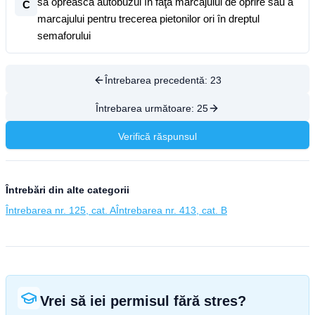
să oprească autobuzul în faţa marcajului de oprire sau a
C
marcajului pentru trecerea pietonilor ori în dreptul
semaforului
Întrebarea precedentă:
23
Întrebarea următoare:
25
Verifică răspunsul
Întrebări din alte categorii
Întrebarea nr. 125, cat. A
Întrebarea nr. 413, cat. B
Vrei să iei permisul fără stres?