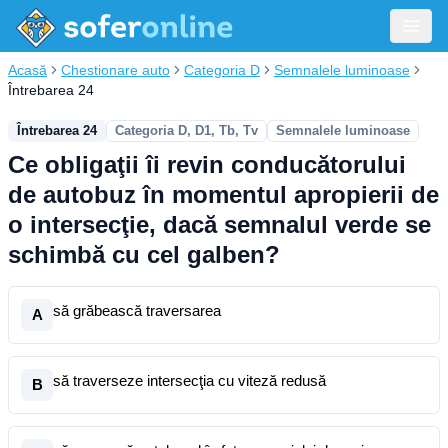
Acasă
Chestionare auto
Categoria D
Semnalele luminoase
Întrebarea 24
Întrebarea 24
Categoria D, D1, Tb, Tv
Semnalele luminoase
Ce obligaţii îi revin conducătorului
de autobuz în momentul apropierii de
o intersecţie, dacă semnalul verde se
schimbă cu cel galben?
să grăbească traversarea
A
să traverseze intersecţia cu viteză redusă
B