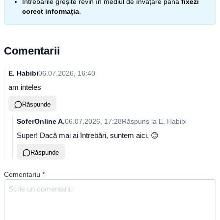
Întrebările greșite revin în mediul de învățare până
fixezi
corect informația
.
Comentarii
E. Habibi
06.07.2026, 16:40
am inteles
Răspunde
SoferOnline A.
06.07.2026, 17:28
Răspuns la
E. Habibi
Super! Dacă mai ai întrebări, suntem aici. 😊
Răspunde
Comentariu
*