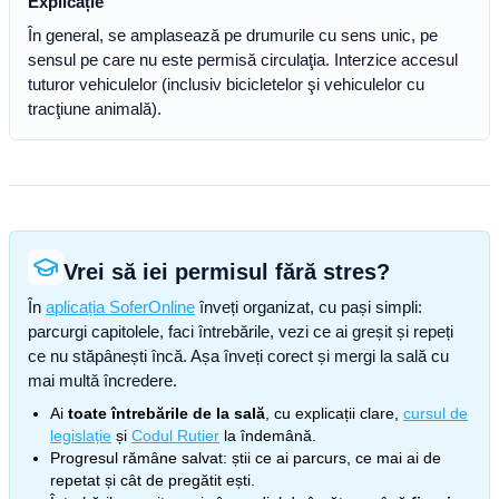
Explicație
În general, se amplasează pe drumurile cu sens unic, pe
sensul pe care nu este permisă circulaţia. Interzice accesul
tuturor vehiculelor (inclusiv bicicletelor şi vehiculelor cu
tracţiune animală).
Vrei să iei permisul fără stres?
În
aplicația SoferOnline
înveți organizat, cu pași simpli:
parcurgi capitolele, faci întrebările, vezi ce ai greșit și repeți
ce nu stăpânești încă. Așa înveți corect și mergi la sală cu
mai multă încredere.
Ai
toate întrebările de la sală
, cu explicații clare,
cursul de
legislație
și
Codul Rutier
la îndemână.
Progresul rămâne salvat: știi ce ai parcurs, ce mai ai de
repetat și cât de pregătit ești.