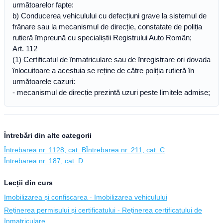
următoarelor fapte:
b) Conducerea vehiculului cu defecțiuni grave la sistemul de
frânare sau la mecanismul de direcție, constatate de poliția
rutieră împreună cu specialiștii Registrului Auto Român;
Art. 112
(1) Certificatul de înmatriculare sau de înregistrare ori dovada
înlocuitoare a acestuia se reține de către poliția rutieră în
următoarele cazuri:
- mecanismul de direcție prezintă uzuri peste limitele admise;
Întrebări din alte categorii
Întrebarea nr. 1128, cat. B
Întrebarea nr. 211, cat. C
Întrebarea nr. 187, cat. D
Lecții din curs
Imobilizarea și confiscarea - Imobilizarea vehiculului
Reținerea permisului și certificatului - Reținerea certificatului de
înmatriculare