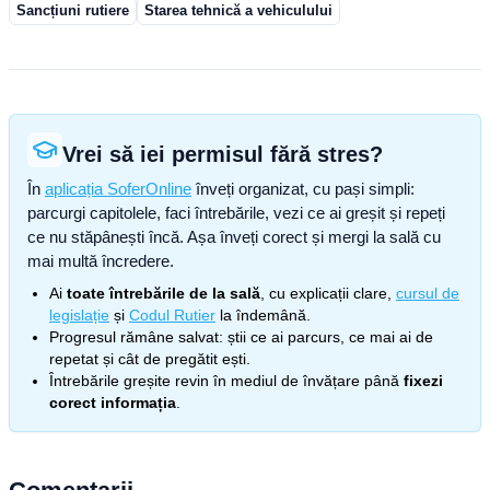
Sancțiuni rutiere
Starea tehnică a vehiculului
Vrei să iei permisul fără stres?
În
aplicația SoferOnline
înveți organizat, cu pași simpli:
parcurgi capitolele, faci întrebările, vezi ce ai greșit și repeți
ce nu stăpânești încă. Așa înveți corect și mergi la sală cu
mai multă încredere.
Ai
toate întrebările de la sală
, cu explicații clare,
cursul de
legislație
și
Codul Rutier
la îndemână.
Progresul rămâne salvat: știi ce ai parcurs, ce mai ai de
repetat și cât de pregătit ești.
Întrebările greșite revin în mediul de învățare până
fixezi
corect informația
.