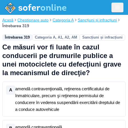
Acasă
Chestionare auto
Categoria A
Sancțiuni și infracțiuni
Întrebarea 319
Întrebarea 319
Categoria A, A1, A2, AM
Sancțiuni și infracțiuni
Ce măsuri vor fi luate în cazul
conducerii pe drumurile publice a
unei motociclete cu defecţiuni grave
la mecanismul de direcţie?
amendă contravenţională, reţinerea certificatului de
A
înmatriculare, precum şi reţinerea permisului de
conducere în vederea suspendării exercitării dreptului de
a conduce autovehicule
amendă contravenţională