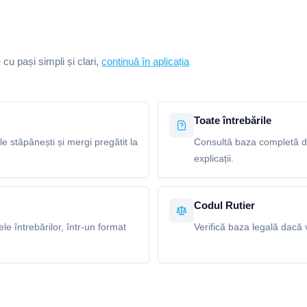
e cu pași simpli și clari,
continuă în aplicația
Toate întrebările
le stăpânești și mergi pregătit la
Consultă baza completă de 
explicații.
Codul Rutier
e întrebărilor, într-un format
Verifică baza legală dacă v