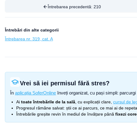
Întrebarea precedentă:
210
Întrebări din alte categorii
Întrebarea nr. 319, cat. A
Vrei să iei permisul fără stres?
În
aplicația SoferOnline
înveți organizat, cu pași simpli: parcurgi 
Ai
toate întrebările de la sală
, cu explicații clare,
cursul de leg
Progresul rămâne salvat: știi ce ai parcurs, ce mai ai de repetat
Întrebările greșite revin în mediul de învățare până
fixezi cor