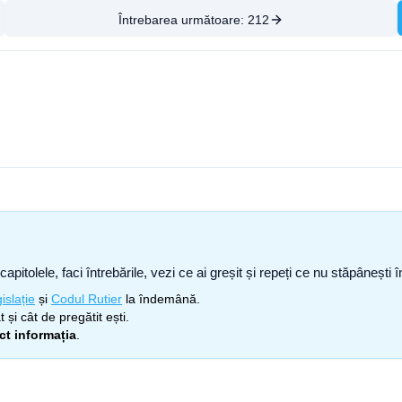
Întrebarea următoare:
212
capitolele, faci întrebările, vezi ce ai greșit și repeți ce nu stăpâneșt
islație
și
Codul Rutier
la îndemână.
 și cât de pregătit ești.
ect informația
.