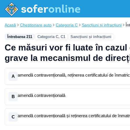
Acasă
Chestionare auto
Categoria C
Sancțiuni și infracțiuni
În
Întrebarea 211
Categoria C, C1
Sancțiuni și infracțiuni
Ce măsuri vor fi luate în cazul
grave la mecanismul de direcț
amendă contravențională, reținerea certificatului de înmatri
A
amendă contravențională
B
amendă contravențională și reținerea certificatului de înmatr
C