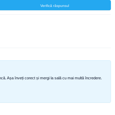
Verifică răspunsul
i încă. Așa înveți corect și mergi la sală cu mai multă încredere.