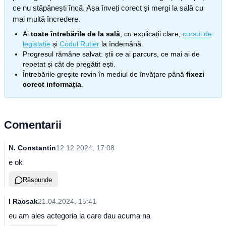
ce nu stăpânești încă. Așa înveți corect și mergi la sală cu
mai multă încredere.
Ai
toate întrebările de la sală
, cu explicații clare,
cursul de
legislație
și
Codul Rutier
la îndemână.
Progresul rămâne salvat: știi ce ai parcurs, ce mai ai de
repetat și cât de pregătit ești.
Întrebările greșite revin în mediul de învățare până
fixezi
corect informația
.
Comentarii
N. Constantin
12.12.2024, 17:08
e ok
Răspunde
I Racsak
21.04.2024, 15:41
eu am ales actegoria la care dau acuma na