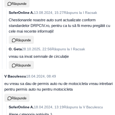
Răspunde
SoferOnline A.
13.08.2024, 15:27
Răspuns la
I Racsak
Chestionarele noastre auto sunt actualizate conform
standardelor DRPCIV.ro, pentru ca tu să fii mereu pregătit cu
cele mai recente informații!
Răspunde
O. Geta
28.10.2025, 22:56
Răspuns la
I Racsak
vreau sa invat semnale de circulație
Răspunde
V Baculescu
18.04.2024, 08:49
eu vreau sa dau de permis auto nu de motocicleta vreau intrebari
pentru permis auto nu pentru motocicleta
Răspunde
SoferOnline A.
18.04.2024, 13:19
Răspuns la
V Baculescu
Alege categoria potrivita :)