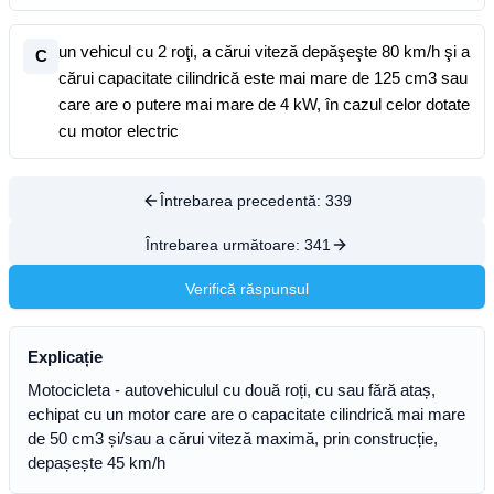
un vehicul cu 2 roţi, a cărui viteză depăşeşte 80 km/h şi a
C
cărui capacitate cilindrică este mai mare de 125 cm3 sau
care are o putere mai mare de 4 kW, în cazul celor dotate
cu motor electric
Întrebarea precedentă:
339
Întrebarea următoare:
341
Verifică răspunsul
Explicație
Motocicleta - autovehiculul cu două roți, cu sau fără ataș,
echipat cu un motor care are o capacitate cilindrică mai mare
de 50 cm3 și/sau a cărui viteză maximă, prin construcție,
depașește 45 km/h