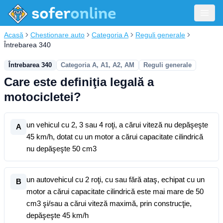
Acasă
Chestionare auto
Categoria A
Reguli generale
Întrebarea 340
Întrebarea 340
Categoria A, A1, A2, AM
Reguli generale
Care este definiţia legală a
motocicletei?
un vehicul cu 2, 3 sau 4 roţi, a cărui viteză nu depăşeşte
A
45 km/h, dotat cu un motor a cărui capacitate cilindrică
nu depăşeşte 50 cm3
un autovehicul cu 2 roţi, cu sau fără ataş, echipat cu un
B
motor a cărui capacitate cilindrică este mai mare de 50
cm3 şi/sau a cărui viteză maximă, prin construcţie,
depăşeşte 45 km/h