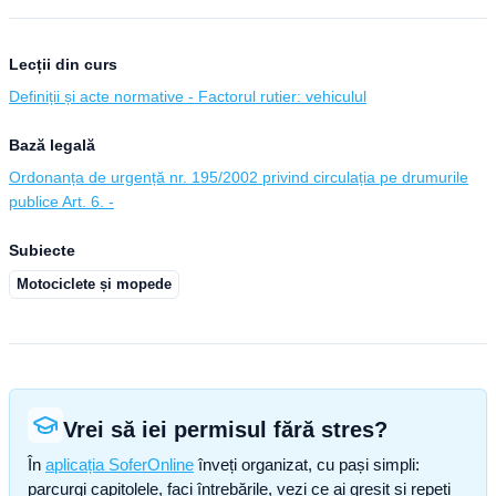
Lecții din curs
Definiții și acte normative - Factorul rutier: vehiculul
Bază legală
Ordonanța de urgență nr. 195/2002 privind circulația pe drumurile
publice Art. 6. -
Subiecte
Motociclete și mopede
Vrei să iei permisul fără stres?
În
aplicația SoferOnline
înveți organizat, cu pași simpli:
parcurgi capitolele, faci întrebările, vezi ce ai greșit și repeți