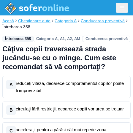
Acasă
Chestionare auto
Categoria A
Conducerea preventivă
Întrebarea 358
Întrebarea 358
Categoria A, A1, A2, AM
Conducerea preventivă
Câţiva copii traversează strada
jucându-se cu o minge. Cum este
recomandat să vă comportaţi?
reduceţi viteza, deoarece comportamentul copiilor poate
A
fi imprevizibil
circulaţi fără restricţii, deoarece copiii vor urca pe trotuar
B
acceleraţi, pentru a părăsi cât mai repede zona
C