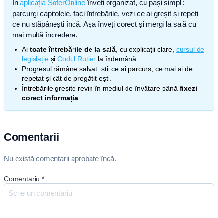
În
aplicația SoferOnline
înveți organizat, cu pași simpli:
parcurgi capitolele, faci întrebările, vezi ce ai greșit și repeți
ce nu stăpânești încă. Așa înveți corect și mergi la sală cu
mai multă încredere.
Ai
toate întrebările de la sală
, cu explicații clare,
cursul de
legislație
și
Codul Rutier
la îndemână.
Progresul rămâne salvat: știi ce ai parcurs, ce mai ai de
repetat și cât de pregătit ești.
Întrebările greșite revin în mediul de învățare până
fixezi
corect informația
.
Comentarii
Nu există comentarii aprobate încă.
Comentariu
*