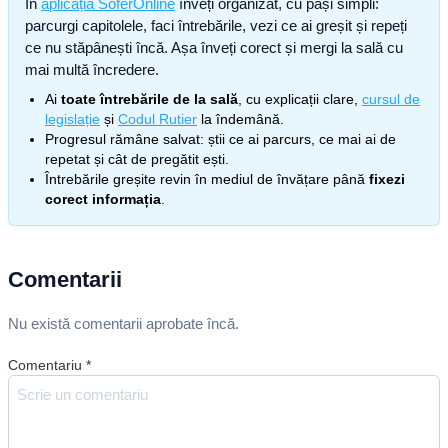
În
aplicația SoferOnline
înveți organizat, cu pași simpli:
parcurgi capitolele, faci întrebările, vezi ce ai greșit și repeți
ce nu stăpânești încă. Așa înveți corect și mergi la sală cu
mai multă încredere.
Ai
toate întrebările de la sală
, cu explicații clare,
cursul de
legislație
și
Codul Rutier
la îndemână.
Progresul rămâne salvat: știi ce ai parcurs, ce mai ai de
repetat și cât de pregătit ești.
Întrebările greșite revin în mediul de învățare până
fixezi
corect informația
.
Comentarii
Nu există comentarii aprobate încă.
Comentariu
*