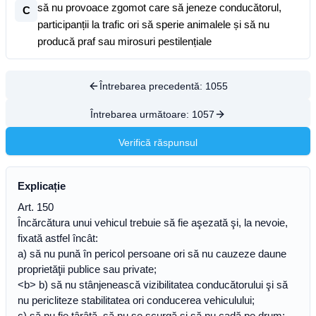
să nu provoace zgomot care să jeneze conducătorul,
C
participanții la trafic ori să sperie animalele și să nu
producă praf sau mirosuri pestilențiale
Întrebarea precedentă:
1055
Întrebarea următoare:
1057
Verifică răspunsul
Explicație
Art. 150
Încărcătura unui vehicul trebuie să fie aşezată şi, la nevoie,
fixată astfel încât:
a) să nu pună în pericol persoane ori să nu cauzeze daune
proprietăţii publice sau private;
<b> b) să nu stânjenească vizibilitatea conducătorului şi să
nu pericliteze stabilitatea ori conducerea vehiculului;
c) să nu fie târâtă, să nu se scurgă şi să nu cadă pe drum;