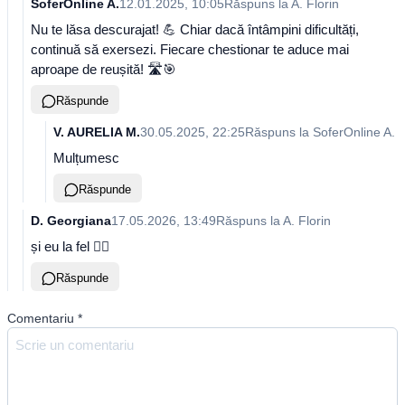
SoferOnline A.
12.01.2025, 10:05
Răspuns la
A. Florin
Nu te lăsa descurajat! 💪 Chiar dacă întâmpini dificultăți,
continuă să exersezi. Fiecare chestionar te aduce mai
aproape de reușită! 🛣️🎯
Răspunde
V. AURELIA M.
30.05.2025, 22:25
Răspuns la
SoferOnline A.
Mulțumesc
Răspunde
D. Georgiana
17.05.2026, 13:49
Răspuns la
A. Florin
și eu la fel 🤦‍♀️
Răspunde
Comentariu
*