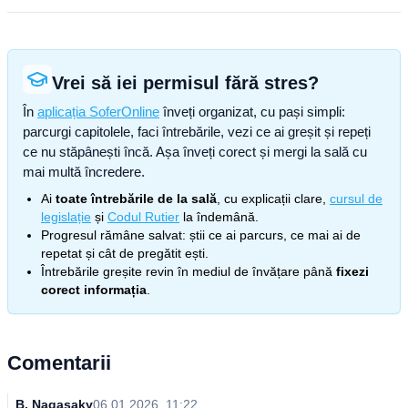
Vrei să iei permisul fără stres?
În
aplicația SoferOnline
înveți organizat, cu pași simpli:
parcurgi capitolele, faci întrebările, vezi ce ai greșit și repeți
ce nu stăpânești încă. Așa înveți corect și mergi la sală cu
mai multă încredere.
Ai
toate întrebările de la sală
, cu explicații clare,
cursul de
legislație
și
Codul Rutier
la îndemână.
Progresul rămâne salvat: știi ce ai parcurs, ce mai ai de
repetat și cât de pregătit ești.
Întrebările greșite revin în mediul de învățare până
fixezi
corect informația
.
Comentarii
B. Nagasaky
06.01.2026, 11:22