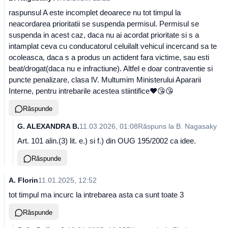
raspunsul A este incomplet deoarece nu tot timpul la
neacordarea prioritatii se suspenda permisul. Permisul se
suspenda in acest caz, daca nu ai acordat prioritate si s a
intamplat ceva cu conducatorul celuilalt vehicul incercand sa te
ocoleasca, daca s a produs un actident fara victime, sau esti
beat/drogat(daca nu e infractiune). Altfel e doar contraventie si
puncte penalizare, clasa lV. Multumim Ministerului Apararii
Interne, pentru intrebarile acestea stiintifice❤️😘😘
Răspunde
G. ALEXANDRA B.
11.03.2026, 01:08
Răspuns la
B. Nagasaky
Art. 101 alin.(3) lit. e.) si f.) din OUG 195/2002 ca idee.
Răspunde
A. Florin
11.01.2025, 12:52
tot timpul ma incurc la intrebarea asta ca sunt toate 3
Răspunde