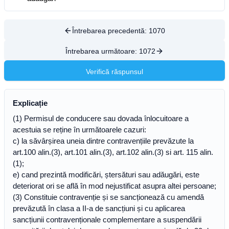
Întrebarea precedentă:
1070
Întrebarea următoare:
1072
Verifică răspunsul
Explicație
(1) Permisul de conducere sau dovada înlocuitoare a
acestuia se reține în următoarele cazuri:
c) la săvârșirea uneia dintre contravențiile prevăzute la
art.100 alin.(3), art.101 alin.(3), art.102 alin.(3) si art. 115 alin.
(1);
e) cand prezintă modificări, ștersături sau adăugări, este
deteriorat ori se află în mod nejustificat asupra altei persoane;
(3) Constituie contravenție și se sancționează cu amendă
prevăzută în clasa a II-a de sancțiuni și cu aplicarea
sancțiunii contravenționale complementare a suspendării