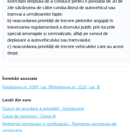
exercitării dreptului de a conduce pentru o perioadă de 30 de
zile săvârșirea de către conducătorul de autovehicul sau
tramvai a următoarelor fapte:
b) neacordarea priorității de trecere pietonilor angajați în
traversarea regulamentară a drumului public prin locurile
special amenajate și semnalizate, aflați pe sensul de
deplasare a autovehiculului sau tramvaiului;
c) neacordarea priorității de trecere vehiculelor care au acest
drept;
Întrebări asociate
Întrebarea nr. 1093, cat. B
Întrebarea nr. 1110, cat. B
Lecții din curs
Cazuri de acordare a priorității - Introducere
Clase de sancțiuni - Clasa III
Reținerea permisului și certificatului - Reținerea permisului de
conducere