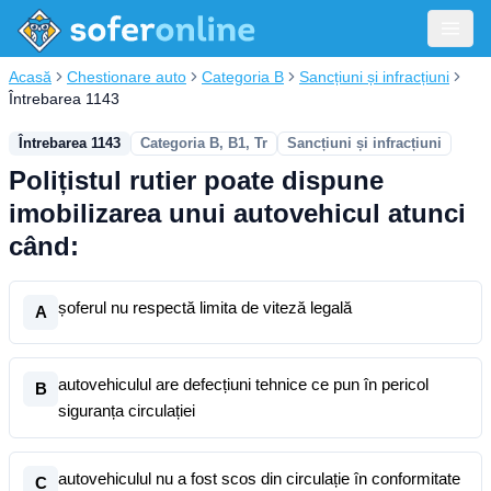
Acasă
Chestionare auto
Categoria B
Sancțiuni și infracțiuni
Întrebarea 1143
Întrebarea 1143
Categoria B, B1, Tr
Sancțiuni și infracțiuni
Polițistul rutier poate dispune
imobilizarea unui autovehicul atunci
când:
șoferul nu respectă limita de viteză legală
A
autovehiculul are defecțiuni tehnice ce pun în pericol
B
siguranța circulației
autovehiculul nu a fost scos din circulație în conformitate
C