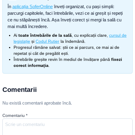
În
aplicația SoferOnline
înveți organizat, cu pași simpli:
parcurgi capitolele, faci întrebările, vezi ce ai greșit și repeți
ce nu stăpânești încă. Așa înveți corect și mergi la sală cu
mai multă încredere.
Ai
toate întrebările de la sală
, cu explicații clare,
cursul de
legislație
și
Codul Rutier
la îndemână.
Progresul rămâne salvat: știi ce ai parcurs, ce mai ai de
repetat și cât de pregătit ești.
Întrebările greșite revin în mediul de învățare până
fixezi
corect informația
.
Comentarii
Nu există comentarii aprobate încă.
Comentariu
*